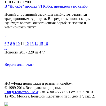
11.09.2012 12:00
В “Дружбе” прошел VI Кубок президента по самбо
Новый спортивный сезон для самбистов открылся
традиционным турниром. Впереди чемпионат мира,
где будет вестись ожесточенная борьба за золото и
чемпионский титул.
3
6
7
8
9
10
11
12
13
14
15
16
Новости 201 - 220 из 477
Версия для печати
НО «Фонд поддержки и развития самбо».
© 1999-2014 Все права защищены.
Свидетельство СМИ
: Эл № ФС77-39021 от 09.03.2010.
127051 Москва, Большой Каретный пер., дом 17, стр. 2.