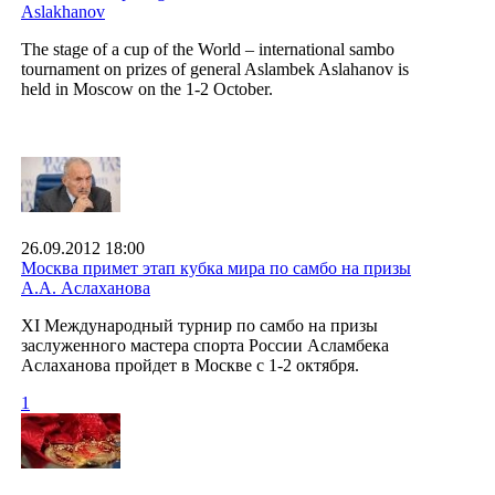
Aslakhanov
The stage of a cup of the World – international sambo
tournament on prizes of general Aslambek Aslahanov is
held in Moscow on the 1-2 October.
26.09.2012 18:00
Москва примет этап кубка мира по самбо на призы
А.А. Аслаханова
XI Международный турнир по самбо на призы
заслуженного мастера спорта России Асламбека
Аслаханова пройдет в Москве с 1-2 октября.
1