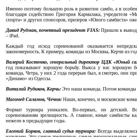
Именно поэтому большую роль в развитии самбо, а в особенн
благодаря содействию Григория Кармалака, учредителя «
спорта» и других спонсоров, призеров «Юного самбиста» ожид
Давид Рудман, почетный президент FIAS:
Пришли к выводу, 
– iPad.
Каждый год исход соревнований оказывается непредска
закономерность. К примеру, команды из Москвы, Керчи из го
Валерий Костенко, генеральный директор ЦДК «Юный са
год показывают хорошую борьбу. Выкса у нас хорошую бор
команда, Четра, у них 2 года перерыв был, я смотрю, они п
«Динамо» из Одессы.
Виталий Рудиков, Керчь:
Это наша команда. Потом команды 
Магомед Саламов, Чечня:
Наши, конечно, и московские ком
Формат турнира уникален. Во-первых, он детский. В
соревнованиям зрелищность. А главное, юные самбисты к
нежели в предыдущие годы.
Евгений Борков, главный судья турнира:
Всегда выделялись
называем. Это самые зрелищные, самые эмоциональные, самы