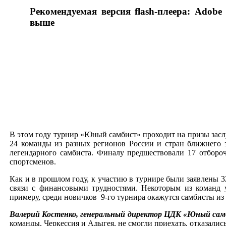
Рекомендуемая версия flash-плеера: Adobe 
выше
В этом году турнир «Юный самбист» проходит на призы засл
24 команды из разных регионов России и стран ближнего з
легендарного самбиста. Финалу предшествовали 17 отборо
спортсменов.
Как и в прошлом году, к участию в турнире были заявлены 3
связи с финансовыми трудностями. Некоторым из команд 
примеру, среди новичков 9-го турнира окажутся самбисты из
Валерий Костенко, генеральный директор ЦДК «Юный са
команды, Черкессия и Адыгея, не смогли приехать, отказали