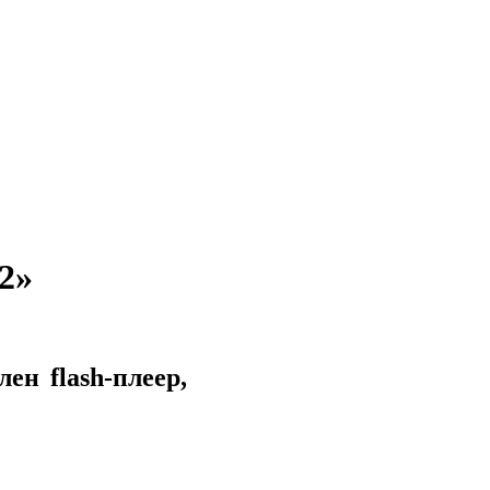
2»
ен flash-плеер,