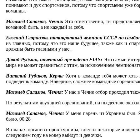
понимают и дух спортсменов, потому что спортсмены уже борют
команды.
Магомед Саламов, Чечня:
Это ответственно, ты представля
командой быть, а не каждый за себя.
Евгений Глориозов, пятикратный чемпион СССР по самбо
из главных, потому что это наше будущее, также как и спар
должны быть главными у нас.
Давид Рудман, почетный президент FIAS:
Это самые интер
мира не может сравниться с этим, за исключением чемпионат
Виталий Рудиков, Керчь:
Хотя в команде тебя может хоть 
подведешь команду. Наверное, сложнее командные соревнова
Магомед Саламов, Чечня:
У нас в Чечне отбор проходил так
По результатам двух дней соревнований, на пьедестале оказ
Магомед Саламов, Чечня:
У меня парень из Украины был. 
было. 00:28
В планах организаторов турнира, внести некоторые измене
следующем году на ковер выйдут и девочки.