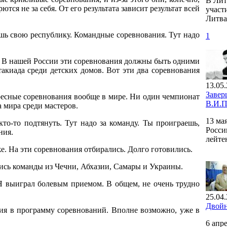
В Лит
ся не за себя. От его результата зависит результат всей
участ
Литва
ешь свою республику. Командные соревнования. Тут надо
1
:
В нашей России эти соревнования должны быть одними
такиада среди детских домов. Вот эти два соревнования
13.05.
Завер
есные соревнования вообще в мире. Ни один чемпионат
В.И.П
а мира среди мастеров.
13 ма
кто-то подтянуть. Тут надо за команду. Ты проиграешь,
Росси
ния.
лейте
же. На эти соревнования отбирались. Долго готовились.
ались команды из Чечни, Абхазии, Самары и Украины.
Я выиграл болевым приемом. В общем, не очень трудно
25.04.
Двойн
ния в программу соревнований. Вполне возможно, уже в
6 апр