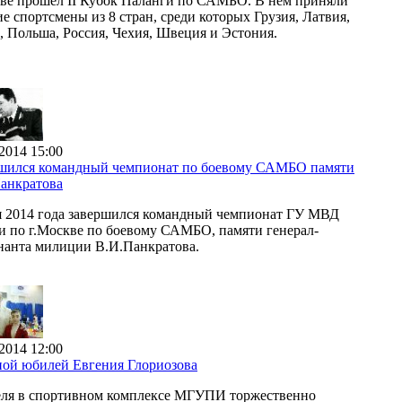
ве прошел II Кубок Паланги по САМБО. В нем приняли
ие спортсмены из 8 стран, среди которых Грузия, Латвия,
, Польша, Россия, Чехия, Швеция и Эстония.
2014 15:00
шился командный чемпионат по боевому САМБО памяти
анкратова
я 2014 года завершился командный чемпионат ГУ МВД
и по г.Москве по боевому САМБО, памяти генерал-
нанта милиции В.И.Панкратова.
2014 12:00
ой юбилей Евгения Глориозова
еля в спортивном комплексе МГУПИ торжественно