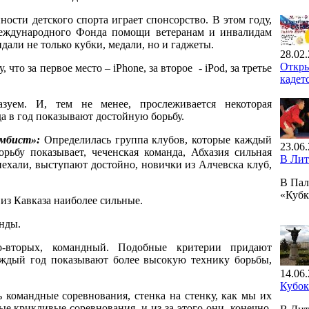
ости детского спорта играет спонсорство. В этом году,
Международного Фонда помощи ветеранам и инвалидам
али не только кубки, медали, но и гаджеты.
28.02.
Откры
что за первое место – iPhone, за второе - iPod, за третье
кадет
зуем. И, тем не менее, прослеживается некоторая
да в год показывают достойную борьбу.
мбист»:
Определилась группа клубов, которые каждый
23.06.
ьбу показывает, чеченская команда, Абхазия сильная
В Лит
риехали, выступают достойно, новички из Алчевска клуб,
В Пал
«Кубк
из Кавказа наиболее сильные.
анды.
о-вторых, командный. Подобные критерии придают
аждый год показывают более высокую технику борьбы,
14.06.
Кубо
 командные соревнования, стенка на стенку, как мы их
е крикливые соревнования, и из-за этого они, конечно,