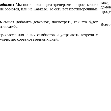
завер
амбист»:
Мы поставили перед тренерами вопрос, кто-то
домов
и не борются, или на Кавказе. То есть вот противоречивые
профе
ь смысл добавить девчонок, посмотреть, как это будет
Всего
ития самбо.
р-классы для юных самбистов и устраивать встречи с
количество соревновательных дней.