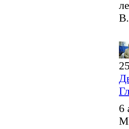
л
В
25
Д
Г
6 
М