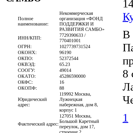
14
К
Некоммерческая
Полное
организация «ФОНД
наименование:
ПОДДЕРЖКИ И
РАЗВИТИЯ САМБО»
В
7729390633 /
ИНН/КПП:
770401001
П
ОГРН:
1027739731524
ОКОНХ:
96190
п
ОКПО:
52372544
ОКВЭД:
65.23
8 
СООГУ:
49014
ОКАТО:
45286590000
ОКФС:
16
Ла
ОКОПФ:
88
119992 Москва,
Ч
Юридический
Лужнецкая
адрес:
набережная, дом 8,
корпус 1
1
127051 Москва,
Большой Каретный
Фактический адрес:
переулок, дом 17,
строение 2