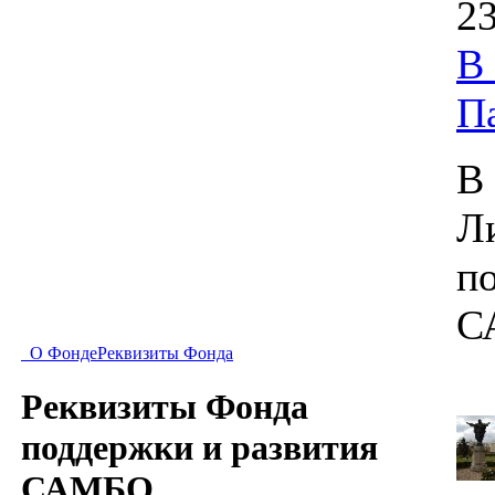
23
В
П
В
Л
п
С
О Фонде
Реквизиты Фонда
Реквизиты Фонда
поддержки и развития
САМБО