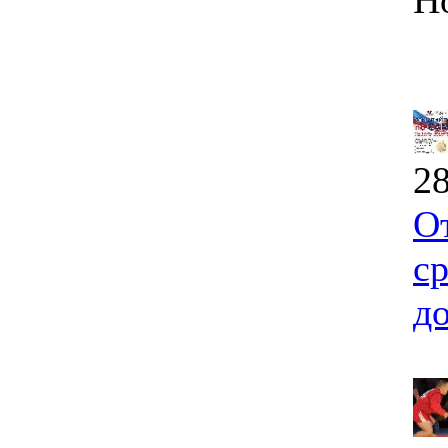
Н
28
О
с
д