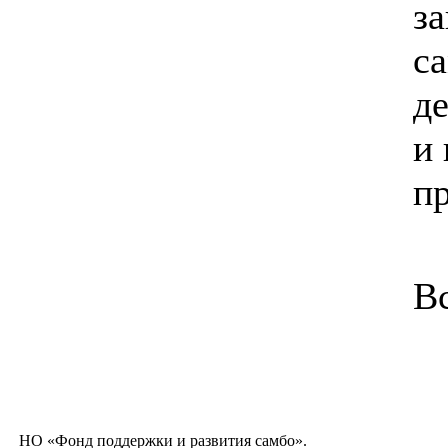
з
с
д
и 
п
В
НО «Фонд поддержки и развития самбо».