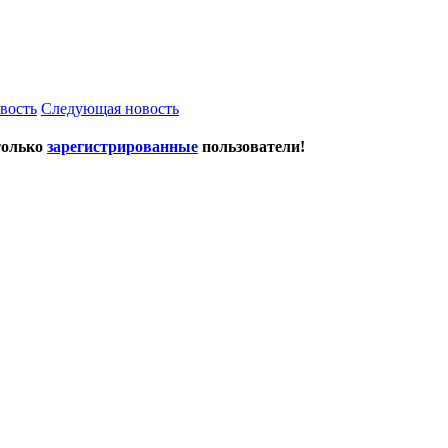
вость
Следующая новость
только
зарегистрированные
пользователи!