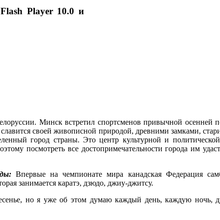
Flash Player 10.0 и
Белоруссии. Минск встретил спортсменов привычной осенней п
я славится своей живописной природой, древними замками, ста
еленный город страны. Это центр культурной и политическо
поэтому посмотреть все достопримечательности города им удаст
ады:
Впервые на чемпионате мира канадская Федерация сам
орая занимается каратэ, дзюдо, джиу-джитсу.
есенье, но я уже об этом думаю каждый день, каждую ночь, 