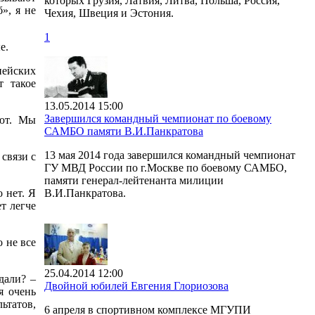
которых Грузия, Латвия, Литва, Польша, Россия,
», я не
Чехия, Швеция и Эстония.
1
ые.
пейских
т такое
13.05.2014 15:00
Завершился командный чемпионат по боевому
яют. Мы
САМБО памяти В.И.Панкратова
13 мая 2014 года завершился командный чемпионат
 связи с
ГУ МВД России по г.Москве по боевому САМБО,
памяти генерал-лейтенанта милиции
 нет. Я
В.И.Панкратова.
т легче
о не все
25.04.2014 12:00
дали? –
Двойной юбилей Евгения Глориозова
я очень
ьтатов,
6 апреля в спортивном комплексе МГУПИ