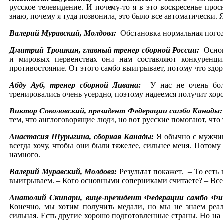
русское телевидение. И почему-то я в это воскресенье прос
знаю, почему я туда позвонила, это было все автоматически. 
Валерий Муравский, Молдова:
Обстановка нормальная погод
Дмитрий Трошкин, главный тренер сборной России:
Основ
и мировых первенствах они нам составляют конкуренци
противостояние. От этого самбо выигрывает, потому что здор
Абду Ауб, тренер сборной Ливана:
У нас не очень бо
тренировались очень усердно, поэтому надеемся получит хор
Виктор Соколовский, президент Федерации самбо Канады
тем, что англоговорящие люди, но вот русские помогают, что 
Анастасия Шурыгина, сборная Канады:
Я обычно с мужчин
всегда хочу, чтобы они были тяжелее, сильнее меня. Потому 
намного.
Валерий Муравский, Молдова:
Результат покажет. – То есть 
выигрываем. – Кого основными соперниками считаете? – Все
Анатолий Скипари, вице-президент Федерации самбо Ф
Конечно, мы хотим получить медали, но мы не знаем реал
сильная. Есть другие хорошо подготовленные страны. Но на 