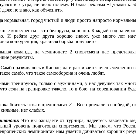
нулась в 7 утра, не знаю почему. И была реклама «Цунами клаб
Я даже не знаю, как объяснить.
а нормальная, город чистый и люди просто-напросто нормальн
ные конкуренты – это белорусы, конечно. Каждый год на евро
ю. И ребята друг друга хорошо знают, уже много лет иде
овая конкуренция, красивая борьба получается.
льшая команда, на чемпионате 2 спортсмена нас представл
ошие результаты.
:
Самбо развивалось в Канаде, да и развивается очень медленно в
такое самбо, что такое самооборона и очень любят.
ами тренируюсь, только с мужчинами, у нас девушек так много
что если на тренировке тяжело, то в бою, на соревновании буде
пока боитесь что-то предполагать? – Все приехали за победой, н
 сильные, нет слабых.
инляндии:
Что вы ожидаете от турнира, надеетесь завоевать ме
ьный уровень подготовки спортсменов. Мы знаем, что Росси
европейских чемпионатах нам удается добиваться хороших резул