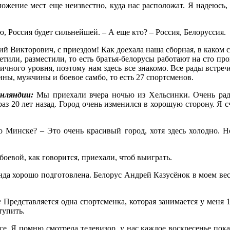
ожение мест еще неизвестно, куда нас расположат. Я надеюсь, 
, Россия будет сильнейшей. – А еще кто? – Россия, Белоруссия.
й Викторович, с приездом! Как доехала наша сборная, в каком с
етили, разместили, то есть братья-белорусы работают на сто пр
ного уровня, поэтому нам здесь все знакомо. Все рады встреч
ны, мужчины и боевое самбо, то есть 27 спортсменов.
инляндии:
Мы приехали вчера ночью из Хельсинки. Очень ра
аз 20 лет назад. Город очень изменился в хорошую сторону. Я с
о Минске? – Это очень красивый город, хотя здесь холодно. Н
боевой, как говорится, приехали, чтоб выиграть.
нда хорошо подготовлена. Белорус Андрей Казусёнок в моем вес
:
Представляется одна спортсменка, которая занимается у меня 1
ступить.
се. Я помню смотрела телевизор, у нас каждое воскресенье пок