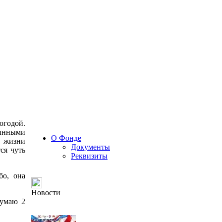
огодой.
ринными
О Фонде
й жизни
Документы
ся чуть
Реквизиты
бо, она
Новости
думаю 2