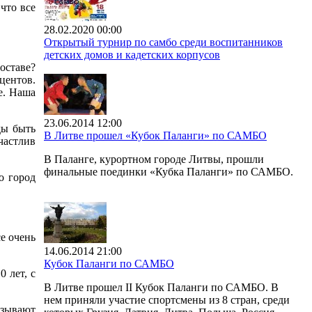
что все
28.02.2020 00:00
Открытый турнир по самбо среди воспитанников
детских домов и кадетских корпусов
оставе?
оцентов.
е. Наша
23.06.2014 12:00
ды быть
В Литве прошел «Кубок Паланги» по САМБО
частлив
В Паланге, курортном городе Литвы, прошли
финальные поединки «Кубка Паланги» по САМБО.
о город
е очень
14.06.2014 21:00
Кубок Паланги по САМБО
0 лет, с
В Литве прошел II Кубок Паланги по САМБО. В
нем приняли участие спортсмены из 8 стран, среди
азывают