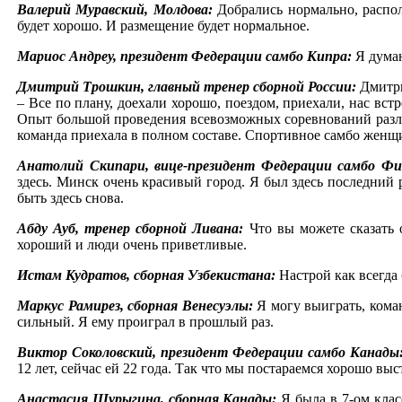
Валерий Муравский, Молдова:
Добрались нормально, распол
будет хорошо. И размещение будет нормальное.
Мариос Андреу, президент Федерации самбо Кипра:
Я думаю
Дмитрий Трошкин, главный тренер сборной России:
Дмитри
– Все по плану, доехали хорошо, поездом, приехали, нас встр
Опыт большой проведения всевозможных соревнований различ
команда приехала в полном составе. Спортивное самбо женщи
Анатолий Скипари, вице-президент Федерации самбо Ф
здесь. Минск очень красивый город. Я был здесь последний р
быть здесь снова.
Абду Ауб, тренер сборной Ливана:
Что вы можете сказать 
хороший и люди очень приветливые.
Истам Кудратов, сборная Узбекистана:
Настрой как всегда 
Маркус Рамирез, сборная Венесуэлы:
Я могу выиграть, кома
сильный. Я ему проиграл в прошлый раз.
Виктор Соколовский, президент Федерации самбо Канады
12 лет, сейчас ей 22 года. Так что мы постараемся хорошо вы
Анастасия Шурыгина, сборная Канады:
Я была в 7-ом клас