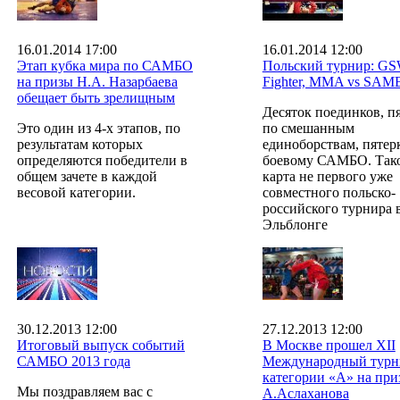
16.01.2014 17:00
16.01.2014 12:00
Этап кубка мира по САМБО
Польский турнир: G
на призы Н.А. Назарбаева
Fighter, MMA vs SA
обещает быть зрелищным
Десяток поединков, п
Это один из 4-х этапов, по
по смешанным
результатам которых
единоборствам, пятер
определяются победители в
боевому САМБО. Таков
общем зачете в каждой
карта не первого уже
весовой категории.
совместного польско-
российского турнира 
Эльблонге
30.12.2013 12:00
27.12.2013 12:00
Итоговый выпуск событий
В Москве прошел XII
САМБО 2013 года
Международный турн
категории «А» на при
Мы поздравляем вас с
А.Аслаханова