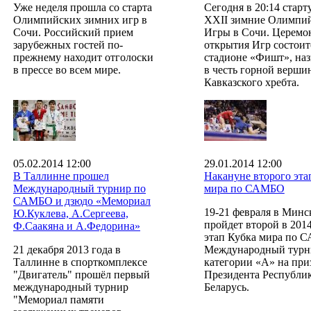
Уже неделя прошла со старта
Сегодня в 20:14 старт
Олимпийских зимних игр в
XXII зимние Олимпи
Сочи. Российский прием
Игры в Сочи. Церемо
зарубежных гостей по-
открытия Игр состоит
прежнему находит отголоски
стадионе «Фишт», на
в прессе во всем мире.
в честь горной верши
Кавказского хребта.
05.02.2014 12:00
29.01.2014 12:00
В Таллинне прошел
Накануне второго эта
Международный турнир по
мира по САМБО
САМБО и дзюдо «Мемориал
19-21 февраля в Минс
Ю.Куклева, А.Сергеева,
пройдет второй в 201
Ф.Саакяна и А.Федорина»
этап Кубка мира по 
21 декабря 2013 года в
Международный турн
Таллинне в спорткомплексе
категории «А» на при
"Двигатель" прошёл первый
Президента Республи
международный турнир
Беларусь.
"Мемориал памяти