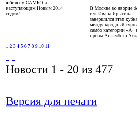
юбилеем САМБО и
наступающим Новым 2014
В Москве во дворце 
годом!
им. Ивана Ярыгина
завершился этап кубка
международный турн
самбо категории «А» 
призы Асламбека Асл
1
2
3
4
5
6
7
8
9
10
11
Новости 1 - 20 из 477
Версия для печати