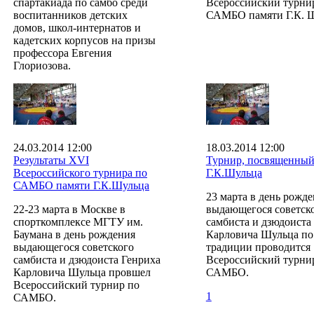
спартакиада по самбо среди
Всероссийский турни
воспитанников детских
САМБО памяти Г.К. Ш
домов, школ-интернатов и
кадетских корпусов на призы
профессора Евгения
Глориозова.
24.03.2014 12:00
18.03.2014 12:00
Результаты ХVI
Турнир, посвященный
Всероссийского турнира по
Г.К.Шульца
САМБО памяти Г.К.Шульца
23 марта в день рожд
22-23 марта в Москве в
выдающегося советск
спорткомплексе МГТУ им.
самбиста и дзюдоиста
Баумана в день рождения
Карловича Шульца по
выдающегося советского
традиции проводится
самбиста и дзюдоиста Генриха
Всероссийский турни
Карловича Шульца провшел
САМБО.
Всероссийский турнир по
1
САМБО.