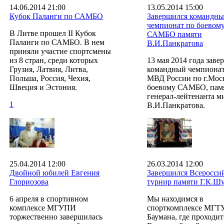
14.06.2014 21:00
13.05.2014 15:00
Кубок Паланги по САМБО
Завершился командн
чемпионат по боевом
В Литве прошел II Кубок
САМБО памяти
Паланги по САМБО. В нем
В.И.Панкратова
приняли участие спортсмены
из 8 стран, среди которых
13 мая 2014 года заве
Грузия, Латвия, Литва,
командный чемпиона
Польша, Россия, Чехия,
МВД России по г.Мос
Швеция и Эстония.
боевому САМБО, пам
генерал-лейтенанта 
1
В.И.Панкратова.
25.04.2014 12:00
26.03.2014 12:00
Двойной юбилей Евгения
Завершился Всеросси
Глориозова
турнир памяти Г.К.Ш
6 апреля в спортивном
Мы находимся в
комплексе МГУПИ
спорткомплексе МГТУ
торжественно завершилась
Баумана, где проходи