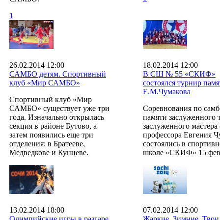
1
26.02.2014 12:00
18.02.2014 12:00
САМБО детям. Спортивный
В СШ № 55 «СКИФ»
клуб «Мир САМБО»
состоялся турнир памя
Е.М.Чумакова
Спортивный клуб «Мир
САМБО» существует уже три
Соревнования по самб
года. Изначально открылась
памяти заслуженного т
секция в районе Бутово, а
заслуженного мастера 
затем появились еще три
профессора Евгения Ч
отделения: в Братееве,
состоялись в спортив
Медведкове и Кунцеве.
школе «СКИФ» 15 фев
13.02.2014 18:00
07.02.2014 12:00
Олимпийские игры в разгаре
Жаркие. Зимние. Твои