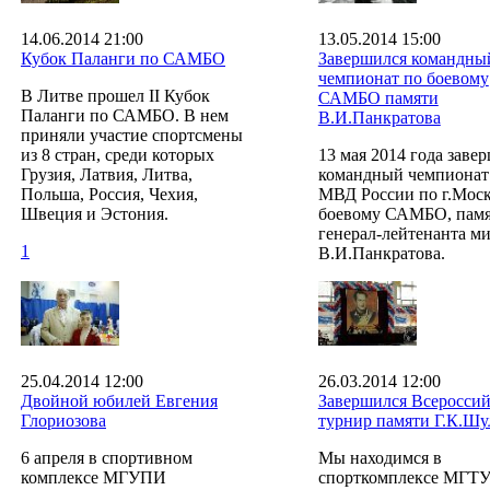
14.06.2014 21:00
13.05.2014 15:00
Кубок Паланги по САМБО
Завершился командны
чемпионат по боевому
В Литве прошел II Кубок
САМБО памяти
Паланги по САМБО. В нем
В.И.Панкратова
приняли участие спортсмены
из 8 стран, среди которых
13 мая 2014 года заве
Грузия, Латвия, Литва,
командный чемпионат
Польша, Россия, Чехия,
МВД России по г.Моск
Швеция и Эстония.
боевому САМБО, пам
генерал-лейтенанта м
1
В.И.Панкратова.
25.04.2014 12:00
26.03.2014 12:00
Двойной юбилей Евгения
Завершился Всеросси
Глориозова
турнир памяти Г.К.Шу
6 апреля в спортивном
Мы находимся в
комплексе МГУПИ
спорткомплексе МГТУ