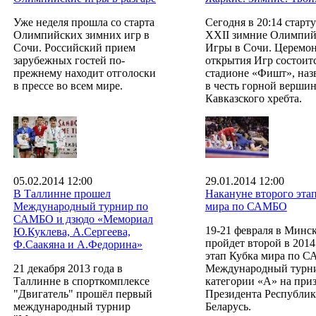
Уже неделя прошла со старта
Сегодня в 20:14 старт
Олимпийских зимних игр в
XXII зимние Олимпий
Сочи. Российский прием
Игры в Сочи. Церемо
зарубежных гостей по-
открытия Игр состоитс
прежнему находит отголоски
стадионе «Фишт», наз
в прессе во всем мире.
в честь горной верши
Кавказского хребта.
05.02.2014 12:00
29.01.2014 12:00
В Таллинне прошел
Накануне второго эта
Международный турнир по
мира по САМБО
САМБО и дзюдо «Мемориал
19-21 февраля в Минс
Ю.Куклева, А.Сергеева,
пройдет второй в 2014
Ф.Саакяна и А.Федорина»
этап Кубка мира по 
21 декабря 2013 года в
Международный турн
Таллинне в спорткомплексе
категории «А» на при
"Двигатель" прошёл первый
Президента Республи
международный турнир
Беларусь.