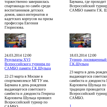
торжественно завершилась
Баумана, где проходит
спартакиада по самбо среди
Всероссийский турнир
воспитанников детских
САМБО памяти Г.К. Ш
домов, школ-интернатов и
кадетских корпусов на призы
профессора Евгения
Глориозова.
24.03.2014 12:00
18.03.2014 12:00
Результаты ХVI
Турнир, посвященный
Всероссийского турнира по
Г.К.Шульца
САМБО памяти Г.К.Шульца
23 марта в день рожде
22-23 марта в Москве в
выдающегося советско
спорткомплексе МГТУ им.
самбиста и дзюдоиста
Баумана в день рождения
Карловича Шульца по
выдающегося советского
традиции проводится
самбиста и дзюдоиста Генриха
Всероссийский турнир
Карловича Шульца провшел
САМБО.
Всероссийский турнир по
1
САМБО.