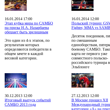
16.01.2014 17:00
16.01.2014 12:00
Этап кубка мира по САМБО
Польский турнир: GS
на призы Н.А. Назарбаева
Fighter, MMA vs SAM
обещает быть зрелищным
Десяток поединков, пя
Это один из 4-х этапов, по
по смешанным
результатам которых
единоборствам, пятерк
определяются победители в
боевому САМБО. Таков
общем зачете в каждой
карта не первого уже
весовой категории.
совместного польско-
российского турнира в
Эльблонге
30.12.2013 12:00
27.12.2013 12:00
Итоговый выпуск событий
В Москве прошел XII
САМБО 2013 года
Международный турн
категории «А» на при