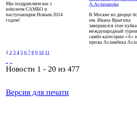
Мы поздравляем вас с
А.Аслаханова
юбилеем САМБО и
наступающим Новым 2014
В Москве во дворце б
годом!
им. Ивана Ярыгина
завершился этап кубка
международный турни
самбо категории «А» 
призы Асламбека Асла
1
2
3
4
5
6
7
8
9
10
11
Новости 1 - 20 из 477
Версия для печати