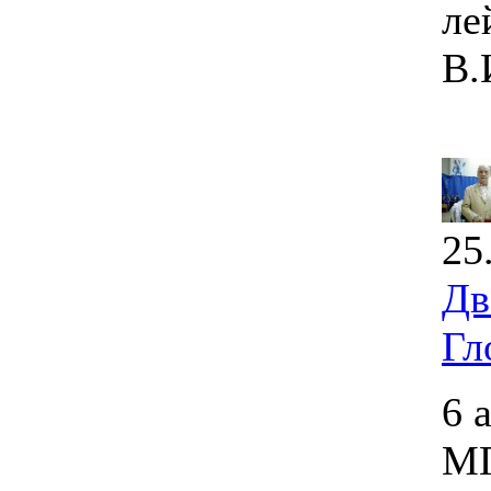
ле
В.
25
Дв
Гл
6 
МГ