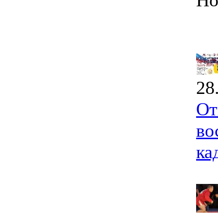
Но
28
От
во
ка