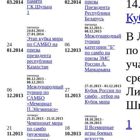
14
памяти
призы
03.2014
02.2014
Г.К.Шульца
Президента
1
Республики
Ку
Беларусь
пятница
пятница
06.12.2013 -
24.01.2014 -
08.12.2013
В 
27.01.2014
Международный
Этап кубка мира
турнир
по САМБО на
24
06
по
категории "Б"
призы
01.2014
12.2013
по самбо на
президента
призы ЗМС
уч
республики
России А.
Казахстан
Маркарьяна
ср
пятница
06.12.2013 -
08.12.2013
Международный
27.11.2013 - 01.12.2013
Ли
06
27
Кубок России по
турнир по
12.2013
11.2013
самбо , отбор на
САМБО
Шв
Кубок мира
«Мемориал
П.Эйгминаса»
четверг
пятница
21.11.2013 - 25.11.2013
1
18.10.2013 -
Чемпионат мира
26.10.2013
II Всемирные
21
18
по самбо
игры боевых
11.2013
10.2013
(мужчины,
искусств
женщины,