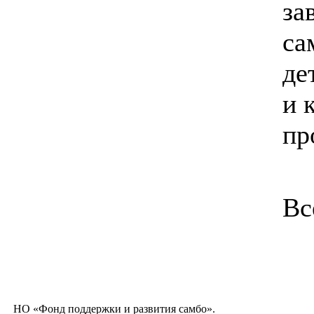
за
са
де
и 
пр
Вс
НО «Фонд поддержки и развития самбо».