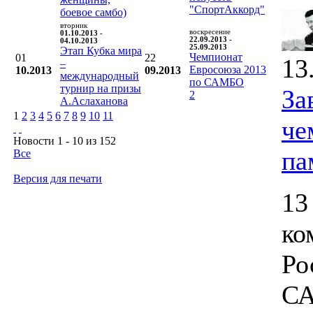
"СпортАккорд"
боевое самбо)
вторник
воскресение
01.10.2013 -
22.09.2013 -
04.10.2013
25.09.2013
Этап Кубка мира
Чемпионат
01
22
13
–
Евросоюза 2013
10.2013
09.2013
международный
по САМБО
турнир на призы
За
2
А.Аслаханова
1
2
3
4
5
6
7
8
9
10
11
че
Новости 1 - 10 из 152
па
Все
Версия для печати
13
ко
Ро
СА