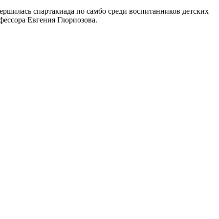
ршилась спартакиада по самбо среди воспитанников детских
фессора Евгения Глориозова.