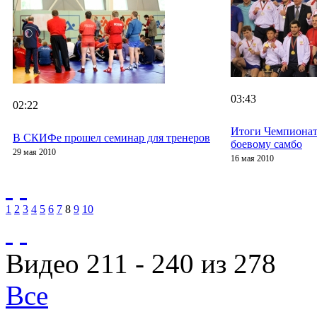
03:43
02:22
Итоги Чемпионат
В СКИФе прошел семинар для тренеров
боевому самбо
29 мая 2010
16 мая 2010
1
2
3
4
5
6
7
8
9
10
Видео 211 - 240 из 278
Все