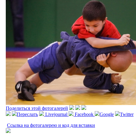
Поделиться этой фотогалерей
Переслать
Livejournal
Facebook
Google
Twitter
Ссылка на фотогалерею и код для вставки