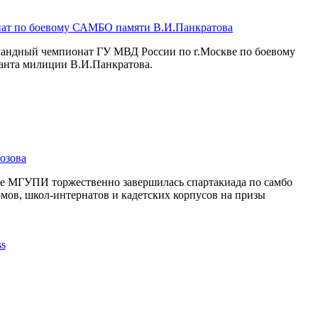
ат по боевому САМБО памяти В.И.Панкратова
омандный чемпионат ГУ МВД России по г.Москве по боевому
анта милиции В.И.Панкратова.
озова
се МГУПИ торжественно завершилась спартакиада по самбо
мов, школ-интернатов и кадетских корпусов на призы
.