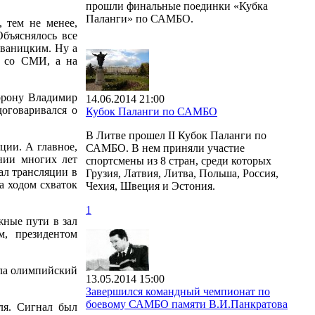
прошли финальные поединки «Кубка
Паланги» по САМБО.
 тем не менее,
бъяснялось все
Иваницким. Ну а
е со СМИ, а на
орону Владимир
14.06.2014 21:00
договаривался о
Кубок Паланги по САМБО
В Литве прошел II Кубок Паланги по
ции. А главное,
САМБО. В нем приняли участие
нии многих лет
спортсмены из 8 стран, среди которых
ал трансляции в
Грузия, Латвия, Литва, Польша, Россия,
а ходом схваток
Чехия, Швеция и Эстония.
1
жные пути в зал
м, президентом
ула олимпийский
13.05.2014 15:00
Завершился командный чемпионат по
боевому САМБО памяти В.И.Панкратова
ля. Сигнал был