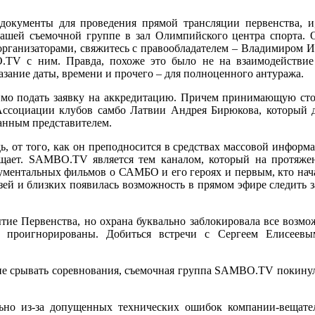
документы для проведения прямой трансляции первенства, и,
ашей съемочной группе в зал Олимпийского центра спорта. О
организаторами, свяжитесь с правообладателем – Владимиром 
O.TV с ним. Правда, похоже это было не на взаимодействи
казание даты, времени и прочего – для полноценного антуража.
димо подать заявку на аккредитацию. Причем принимающую ст
 Ассоциации клубов самбо Латвии Андрея Бирюкова, который 
анным представителем.
ь, от того, как он преподносится в средствах массовой информа
вещает. SAMBO.TV является тем каналом, который на протяже
кументальных фильмов о САМБО и его героях и первым, кто нач
узей и близких появилась возможность в прямом эфире следить з
тие Первенства, но охрана буквально заблокировала все возмо
 проигнорированы. Добиться встречи с Сергеем Елисеевы
и не срывать соревнования, съемочная группа SAMBO.TV покин
ельно из-за допущенных технических ошибок компании-вещате