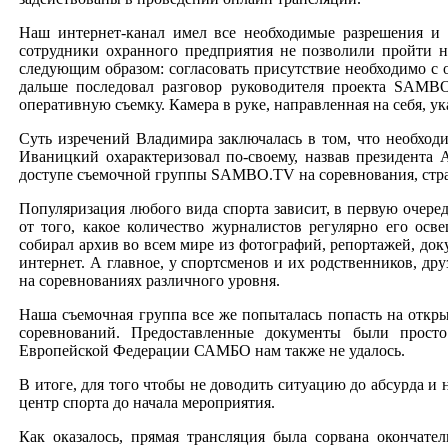
Наш интернет-канал имел все необходимые разрешения и 
сотрудники охранного предприятия не позволили пройти н
следующим образом: согласовать присутствие необходимо с 
дальше последовал разговор руководителя проекта SAMB
оперативную съемку. Камера в руке, направленная на себя, у
Суть изречений Владимира заключалась в том, что необхо
Иваницкий охарактеризовал по-своему, назвав президента
доступе съемочной группы SAMBO.TV на соревнования, стр
Популяризация любого вида спорта зависит, в первую очеред
от того, какое количество журналистов регулярно его ос
собирал архив во всем мире из фотографий, репортажей, до
интернет. А главное, у спортсменов и их родственников, др
на соревнованиях различного уровня.
Наша съемочная группа все же попыталась попасть на откры
соревнований. Предоставленные документы были просто
Европейской Федерации САМБО нам также не удалось.
В итоге, для того чтобы не доводить ситуацию до абсурда 
центр спорта до начала мероприятия.
Как оказалось, прямая трансляция была сорвана окончат