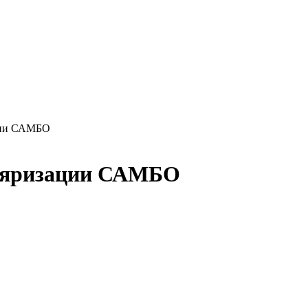
ации САМБО
уляризации САМБО