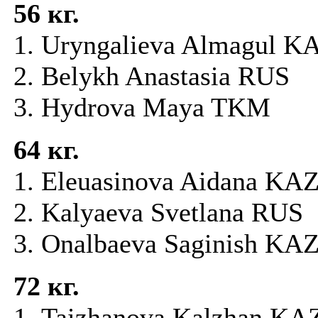
56
кг.
1. Uryngalieva Almagul K
2. Belykh Anastasia RUS
3. Hydrova Maya TKM
64
кг.
1. Eleuasinova Aidana KA
2. Kalyaeva Svetlana RUS
3. Onalbaeva Saginish KA
72
кг.
1. Taizhanova Kalzhan KA