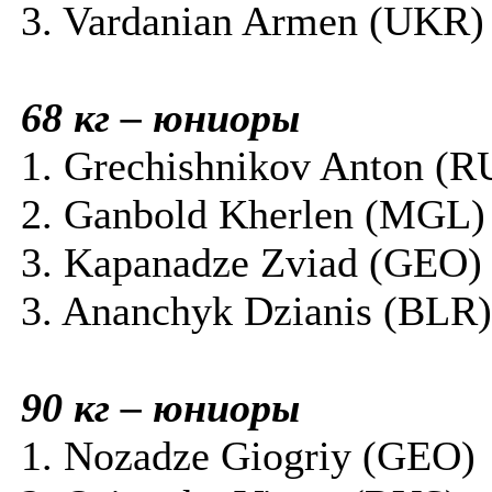
3. Vardanian Armen (UKR)
68 кг – юниоры
1. Grechishnikov Anton (R
2. Ganbold Kherlen (MGL)
3. Kapanadze Zviad (GEO)
3. Ananchyk Dzianis (BLR)
90 кг – юниоры
1. Nozadze Giogriy (GEO)