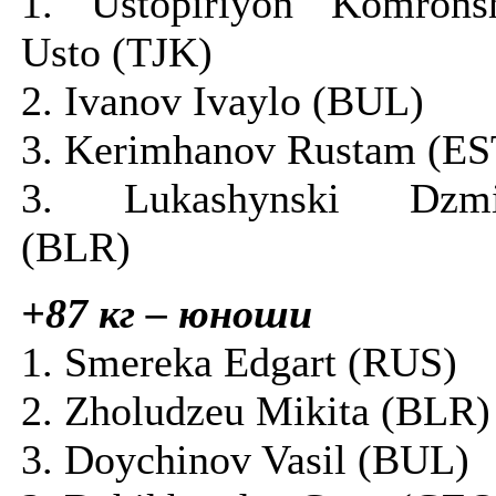
1. Ustopiriyon Komrons
Usto (TJK)
2. Ivanov Ivaylo (BUL)
3. Kerimhanov Rustam (ES
3. Lukashynski Dzmi
(BLR)
+87 кг – юноши
1. Smereka Edgart (RUS)
2. Zholudzeu Mikita (BLR)
3. Doychinov Vasil (BUL)