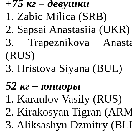
+75 кг – девушки
1. Zabic Milica (SRB)
2. Sapsai Anastasiia (UKR)
3. Trapeznikova Anasta
(RUS)
3. Hristova Siyana (BUL)
52 кг – юниоры
1. Karaulov Vasily (RUS)
2. Kirakosyan Tigran (AR
3. Aliksashyn Dzmitry (BL