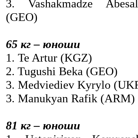
3. Vashakmadze Abesa
(GEO)
65 кг – юноши
1. Te Artur (KGZ)
2. Tugushi Beka (GEO)
3. Medviediev Kyrylo (UK
3. Manukyan Rafik (ARM)
81 кг – юноши