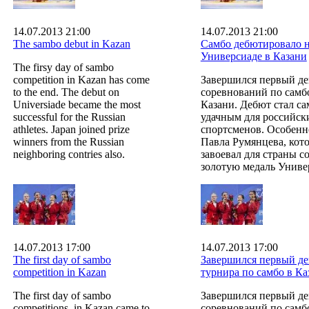
14.07.2013 21:00
14.07.2013 21:00
The sambo debut in Kazan
Самбо дебютировало 
Универсиаде в Казани
The firsy day of sambo
competition in Kazan has come
Завершился первый де
to the end. The debut on
соревнований по самб
Universiade became the most
Казани. Дебют стал с
successful for the Russian
удачным для российск
athletes. Japan joined prize
спортсменов. Особенн
winners from the Russian
Павла Румянцева, кот
neighboring contries also.
завоевал для страны с
золотую медаль Униве
14.07.2013 17:00
14.07.2013 17:00
The first day of sambo
Завершился первый де
competition in Kazan
турнира по самбо в Ка
The first day of sambo
Завершился первый де
competitions in Kazan came to
соревнований по самб