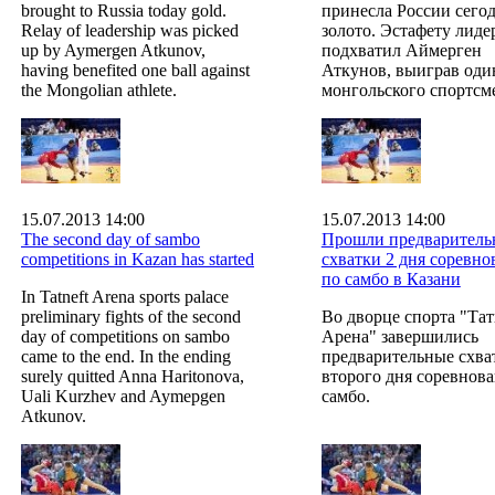
brought to Russia today gold.
принесла России сего
Relay of leadership was picked
золото. Эстафету лиде
up by Aymergen Atkunov,
подхватил Аймерген
having benefited one ball against
Аткунов, выиграв один
the Mongolian athlete.
монгольского спортсм
15.07.2013 14:00
15.07.2013 14:00
The second day of sambo
Прошли предваритель
competitions in Kazan has started
схватки 2 дня соревн
по самбо в Казани
In Tatneft Arena sports palace
preliminary fights of the second
Во дворце спорта "Тат
day of competitions on sambo
Арена" завершились
came to the end. In the ending
предварительные схва
surely quitted Anna Haritonova,
второго дня соревнов
Uali Kurzhev and Aymepgen
самбо.
Atkunov.