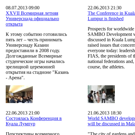
08.07.2013 09:00
22.06.2013 21:30
XXVII Всемирная летняя
The Conference in Kual
Универсиада официально
Lumpur is finished
открыта
Prospects for worldwide
К этому событию готовились
SAMBO Development w
пять лет – честь принимать
discussed in Kuala Lumpu
Универсиаду Казани
raised issues that concer
предоставили в 2008 году.
everyone today: leadersh
Долгожданные Всемирные
FIAS, the presidents of t
студенческие игры начались
national federations and,
зрелищной церемонией
course, the athletes.
открытия на стадионе "Казань
- Арена".
22.06.2013 21:00
21.06.2013 18:30
Состоялась Конференция в
World SAMBO develop
Куала Лумпур
will be discussed in Mal
Перспективы всемирного
"The city of gardens and 