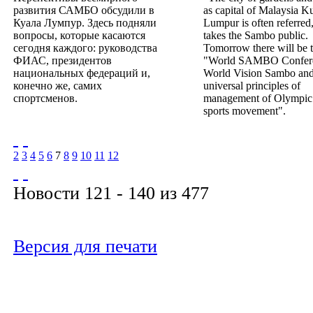
развития САМБО обсудили в
as capital of Malaysia K
Куала Лумпур. Здесь подняли
Lumpur is often referred
вопросы, которые касаются
takes the Sambo public.
сегодня каждого: руководства
Tomorrow there will be 
ФИАС, президентов
"World SAMBO Confer
национальных федераций и,
World Vision Sambo and
конечно же, самих
universal principles of
спортсменов.
management of Olympic
sports movement".
2
3
4
5
6
7
8
9
10
11
12
Новости 121 - 140 из 477
Версия для печати