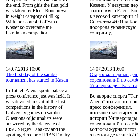
the end. From girls the first gold
Казани. У девушек пе
was taken by Elena Bondareva
золото взяла Елена Бо
in weight category of 48 kg.
в весовой категории 48
With the score 4:0 of Yana
Со счетом 4:0 Яна Кос
Kostenko overcame the
поборола украинскую
Ukrainian competitor.
соперницу.
14.07.2013 10:00
14.07.2013 10:00
The first day of the sambo
Стартовал первый ден
tournament has started in Kazan
соревнований по самб
Универсиаде в Казани
In Tatneft Arena sports palace a
press conference just was held. It
Во дворце спорта "Тат
was devoted to start of the first
Арена" только что пр
competitions in the history of
пресс-конференция,
University games on sambo.
посвященная старту п
Questions of journalists were
истории Универсиады
answered by the delegate of
соревнований по самб
FISU Sergey Tabakov and the
вопросы журналистов
sporting director of FIAS Dmitry
ответили делегат ФИ