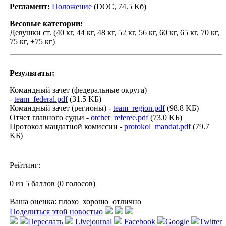
Регламент:
Положение
(DOC, 74.5 Кб)
Весовые категории:
Девушки ст. (40 кг, 44 кг, 48 кг, 52 кг, 56 кг, 60 кг, 65 кг, 70 кг,
75 кг, +75 кг)
Результаты:
Командный зачет (федеральные округа)
-
team_federal.pdf
(31.5 KБ)
Командный зачет (регионы) -
team_region.pdf
(98.8 KБ)
Отчет главного судьи -
otchet_referee.pdf
(73.0 KБ)
Протокол мандатной комиссии -
protokol_mandat.pdf
(79.7
KБ)
Рейтинг:
0 из 5 баллов (0 голосов)
Ваша оценка:
плохо
хорошо
отлично
Поделиться этой новостью
Переслать
Livejournal
Facebook
Google
Twitter