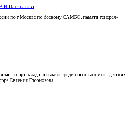
В.И.Панкратова
ссии по г.Москве по боевому САМБО, памяти генерал-
лась спартакиада по самбо среди воспитанников детских
сора Евгения Глориозова.