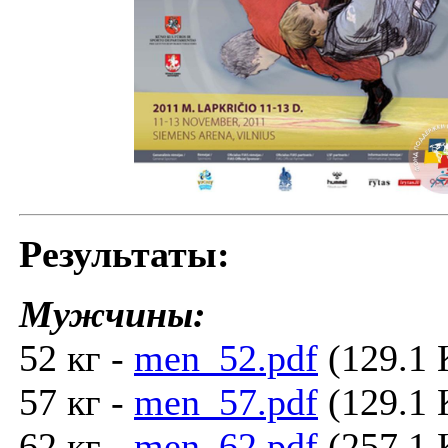
Результаты:
Мужчины:
52 кг -
men_52.pdf
(129.1 
57 кг -
men_57.pdf
(129.1 
62 кг -
men_62.pdf
(257.1 