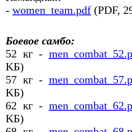
-
women_team.pdf
(PDF, 2
Боевое самбо:
52 кг -
men_combat_52.p
KБ)
57 кг -
men_combat_57.p
KБ)
62 кг -
men_combat_62.p
KБ)
68 кг -
men_combat_68.