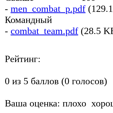
-
men_combat_p.pdf
(129.1
Командный з
-
combat_team.pdf
(28.5 K
Рейтинг:
0 из 5 баллов (0 голосов)
Ваша оценка:
плохо
хоро