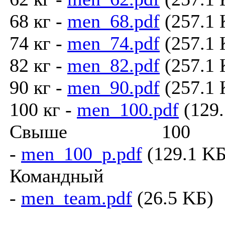
68 кг -
men_68.pdf
(257.1 
74 кг -
men_74.pdf
(257.1 
82 кг -
men_82.pdf
(257.1 
90 кг -
men_90.pdf
(257.1 
100 кг -
men_100.pdf
(129.
Cвыше 10
-
men_100_p.pdf
(129.1 KБ
Командный з
-
men_team.pdf
(26.5 KБ)