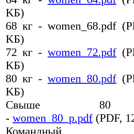
KБ)
68 кг - women_68.pdf (P
KБ)
72 кг -
women_72.pdf
(PD
KБ)
80 кг -
women_80.pdf
(PD
KБ)
Cвыше 80
-
women_80_p.pdf
(PDF, 1
Командный з