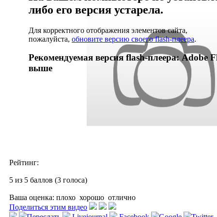
либо его версия устарела.
Для корректного отображения элементов сайта,
пожалуйста,
обновите версию своего flash-плеера
.
Рекомендуемая версия flash-плеера: Adobe Fl
выше
Рейтинг:
5 из 5 баллов (3 голоса)
Ваша оценка:
плохо
хорошо
отлично
Поделиться этим видео
Переслать
Livejournal
Facebook
Google
Twitter