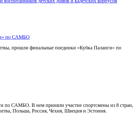
и воспитанников детских домов и кадетских корпусов
ги» по САМБО
Литвы, прошли финальные поединки «Кубка Паланги» по
ги по САМБО. В нем приняли участие спортсмены из 8 стран,
Литва, Польша, Россия, Чехия, Швеция и Эстония.