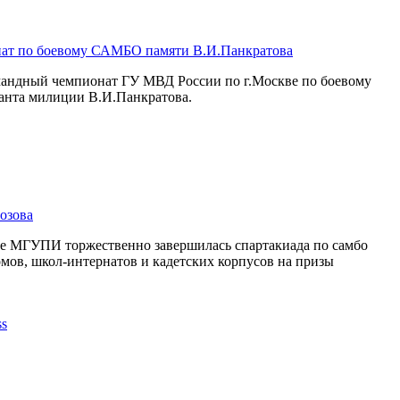
ат по боевому САМБО памяти В.И.Панкратова
омандный чемпионат ГУ МВД России по г.Москве по боевому
анта милиции В.И.Панкратова.
озова
се МГУПИ торжественно завершилась спартакиада по самбо
мов, школ-интернатов и кадетских корпусов на призы
.