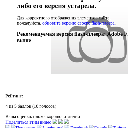
либо его версия устарела.
Для корректного отображения элементов сайта,
пожалуйста,
обновите версию своего flash-плеера
.
Рекомендуемая версия flash-плеера: Adobe Fl
выше
Рейтинг:
4 из 5 баллов (10 голосов)
Ваша оценка:
плохо
хорошо
отлично
Поделиться этим видео
Переслать
Livejournal
Facebook
Google
Twitter