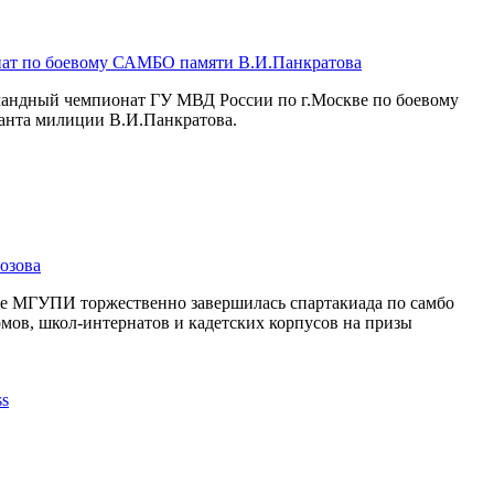
ат по боевому САМБО памяти В.И.Панкратова
омандный чемпионат ГУ МВД России по г.Москве по боевому
анта милиции В.И.Панкратова.
озова
се МГУПИ торжественно завершилась спартакиада по самбо
мов, школ-интернатов и кадетских корпусов на призы
.