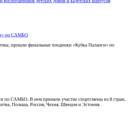
и воспитанников детских домов и кадетских корпусов
ги» по САМБО
Литвы, прошли финальные поединки «Кубка Паланги» по
ги по САМБО. В нем приняли участие спортсмены из 8 стран,
Литва, Польша, Россия, Чехия, Швеция и Эстония.