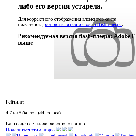
либо его версия устарела.
Для корректного отображения элементов сайта,
пожалуйста,
обновите версию своего flash-плеера
.
Рекомендуемая версия flash-плеера: Adobe Fl
выше
Рейтинг:
4.7 из 5 баллов (44 голоса)
Ваша оценка:
плохо
хорошо
отлично
Поделиться этим видео
Переслать
Livejournal
Facebook
Google
Twitter