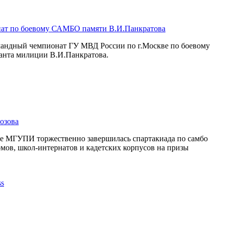
ат по боевому САМБО памяти В.И.Панкратова
омандный чемпионат ГУ МВД России по г.Москве по боевому
анта милиции В.И.Панкратова.
озова
се МГУПИ торжественно завершилась спартакиада по самбо
мов, школ-интернатов и кадетских корпусов на призы
.