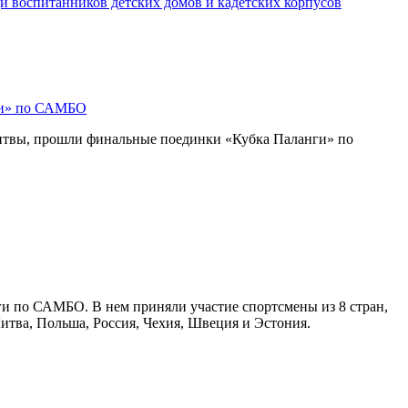
и воспитанников детских домов и кадетских корпусов
ги» по САМБО
Литвы, прошли финальные поединки «Кубка Паланги» по
ги по САМБО. В нем приняли участие спортсмены из 8 стран,
Литва, Польша, Россия, Чехия, Швеция и Эстония.