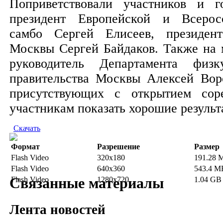
Поприветствовали участников и г
президент Европейской и Всерос
самбо Сергей Елисеев, президен
Москвы Сергей Байдаков. Также на 
руководитель Департамента физ
правительства Москвы Алексей Воро
присутствующих с открытием соре
участникам показать хорошие результ
Скачать
Формат
Разрешение
Размер
Flash Video
320x180
191.28 
Flash Video
640x360
543.4 M
Связанные материалы
Flash Video
1280x720
1.04 GB
Лента новостей