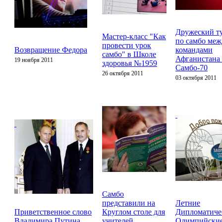
Дружеский т
Мастер-класс "Как
по самбо меж
провести урок
Возвращение Федора
командами
самбо" в Школе
Афганистана
19 ноября 2011
здоровья №1959
Самбо-70
26 октября 2011
03 октября 2011
Самбо
представили на
Летние
Приветственное слово
Круглом столе для
Дипломатиче
Владимира Путина
учителей
Олимпийски