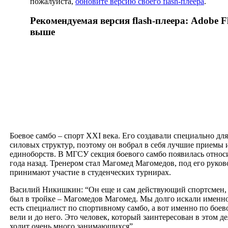
пожалуйста,
обновите версию своего flash-плеера
.
Рекомендуемая версия flash-плеера: Adobe Fl
выше
Боевое самбо – спорт XXI века. Его создавали специально дл
силовых структур, поэтому он вобрал в себя лучшие приемы 
единоборств. В МГСУ секция боевого самбо появилась относи
года назад. Тренером стал Магомед Магомедов, под его руко
принимают участие в студенческих турнирах.
Василий Никишкин: “Он еще и сам действующий спортсмен, 
был в тройке – Магомедов Магомед. Мы долго искали именно
есть специалист по спортивному самбо, а вот именно по боев
вели и до него. Это человек, который заинтересован в этом дел
ходит очень много занимающихся”.