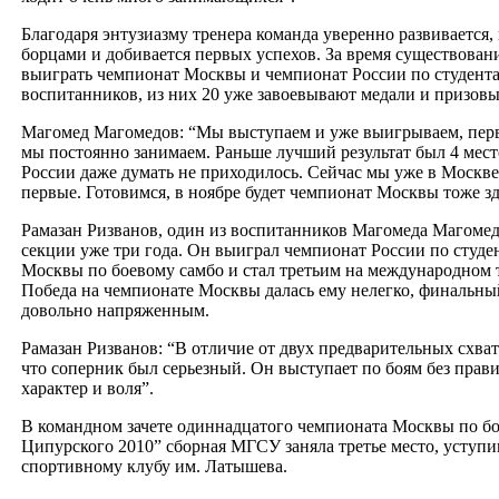
Благодаря энтузиазму тренера команда уверенно развивается
борцами и добивается первых успехов. За время существован
выиграть чемпионат Москвы и чемпионат России по студента
воспитанников, из них 20 уже завоевывают медали и призовы
Магомед Магомедов: “Мы выступаем и уже выигрываем, пер
мы постоянно занимаем. Раньше лучший результат был 4 мест
России даже думать не приходилось. Сейчас мы уже в Москве
первые. Готовимся, в ноябре будет чемпионат Москвы тоже з
Рамазан Ризванов, один из воспитанников Магомеда Магомед
секции уже три года. Он выиграл чемпионат России по студе
Москвы по боевому самбо и стал третьим на международном 
Победа на чемпионате Москвы далась ему нелегко, финальны
довольно напряженным.
Рамазан Ризванов: “В отличие от двух предварительных схва
что соперник был серьезный. Он выступает по боям без прав
характер и воля”.
В командном зачете одиннадцатого чемпионата Москвы по б
Ципурского 2010” сборная МГСУ заняла третье место, уступи
спортивному клубу им. Латышева.