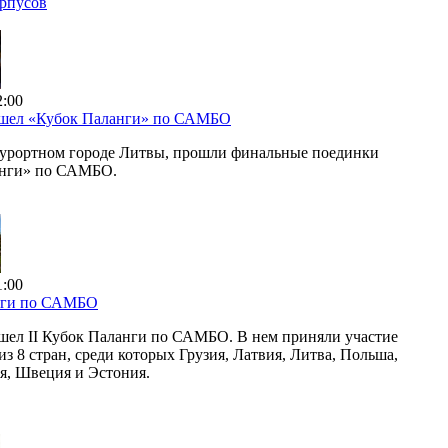
орпусов
2:00
ошел «Кубок Паланги» по САМБО
курортном городе Литвы, прошли финальные поединки
анги» по САМБО.
1:00
нги по САМБО
шел II Кубок Паланги по САМБО. В нем приняли участие
з 8 стран, среди которых Грузия, Латвия, Литва, Польша,
ия, Швеция и Эстония.