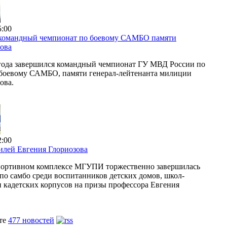
5:00
 командный чемпионат по боевому САМБО памяти
ова
 года завершился командный чемпионат ГУ МВД России по
 боевому САМБО, памяти генерал-лейтенанта милиции
ова.
2:00
лей Евгения Глориозова
спортивном комплексе МГУПИ торжественно завершилась
 по самбо среди воспитанников детских домов, школ-
и кадетских корпусов на призы профессора Евгения
йте
477 новостей