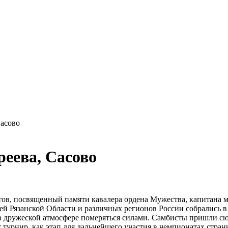
Сасово
еева, Сасово
стов, посвященный памяти кавалера ордена Мужества, капитана
всей Рязанской Области и различных регионов России собрались 
в дружеской атмосфере померяться силами. Самбисты пришли сюд
т турнир, как этап для дальнейшего участия в чемпионатах стра