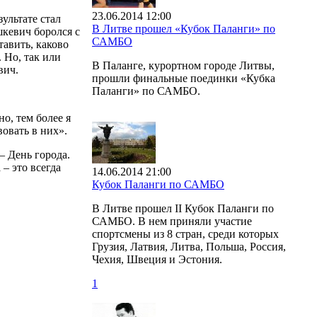
23.06.2014 12:00
ультате стал
В Литве прошел «Кубок Паланги» по
шкевич боролся с
САМБО
авить, каково
 Но, так или
В Паланге, курортном городе Литвы,
вич.
прошли финальные поединки «Кубка
Паланги» по САМБО.
о, тем более я
овать в них».
– День города.
– это всегда
14.06.2014 21:00
Кубок Паланги по САМБО
В Литве прошел II Кубок Паланги по
САМБО. В нем приняли участие
спортсмены из 8 стран, среди которых
Грузия, Латвия, Литва, Польша, Россия,
Чехия, Швеция и Эстония.
1