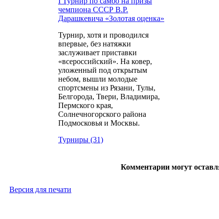
I Турнир по самбо на призы
чемпиона СССР В.Р.
Дарашкевича «Золотая оценка»
Турнир, хотя и проводился
впервые, без натяжки
заслуживает приставки
«всероссийский». На ковер,
уложенный под открытым
небом, вышли молодые
спортсмены из Рязани, Тулы,
Белгорода, Твери, Владимира,
Пермского края,
Солнечногорского района
Подмосковья и Москвы.
Турниры (31)
Комментарии могут оставл
Версия для печати