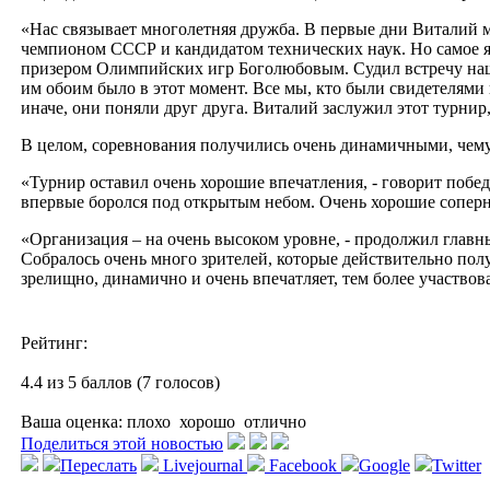
«Нас связывает многолетняя дружба. В первые дни Виталий м
чемпионом СССР и кандидатом технических наук. Но самое яр
призером Олимпийских игр Боголюбовым. Судил встречу наш
им обоим было в этот момент. Все мы, кто были свидетелями 
иначе, они поняли друг друга. Виталий заслужил этот турнир
В целом, соревнования получились очень динамичными, чему 
«Турнир оставил очень хорошие впечатления, - говорит побед
впервые боролся под открытым небом. Очень хорошие соперн
«Организация – на очень высоком уровне, - продолжил главны
Собралось очень много зрителей, которые действительно полу
зрелищно, динамично и очень впечатляет, тем более участвов
Рейтинг:
4.4 из 5 баллов (7 голосов)
Ваша оценка:
плохо
хорошо
отлично
Поделиться этой новостью
Переслать
Livejournal
Facebook
Google
Twitter