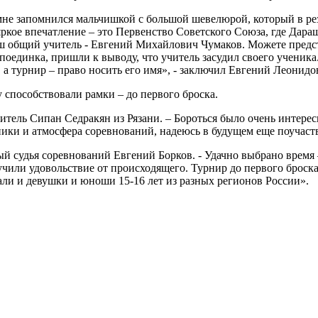
не запомнился мальчишкой с большой шевелюрой, который в рез
кое впечатление – это Первенство Советского Союза, где Дара
 общий учитель - Евгений Михайлович Чумаков. Можете предст
поединка, пришли к выводу, что учитель засудил своего ученика.
, а турнир – право носить его имя», - заключил Евгений Леонидо
способствовали рамки – до первого броска.
итель Сипан Седракян из Рязани. – Бороться было очень интересн
ики и атмосфера соревнований, надеюсь в будущем еще поучаств
й судья соревнований Евгений Борков. - Удачно выбрано время 
чили удовольствие от происходящего. Турнир до первого броска 
али и девушки и юноши 15-16 лет из разных регионов России».