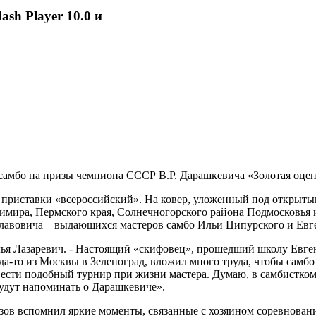
ash Player 10.0 и
 самбо на призы чемпиона СССР В.Р. Дарашкевича «Золотая оцен
ет приставки «всероссийский». На ковер, уложенный под открыт
димира, Пермского края, Солнечногорского района Подмосковья
лавовича – выдающихся мастеров самбо Ильи Ципурского и Евг
лья Лазаревич. - Настоящий «скифовец», прошедший школу Евге
да-то из Москвы в Зеленоград, вложил много труда, чтобы самбо
овести подобный турнир при жизни мастера. Думаю, в самбистком
 будут напоминать о Дарашкевиче».
ов вспомнил яркие моменты, связанные с хозяином соревнован