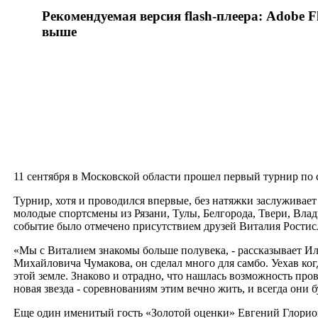
Рекомендуемая версия flash-плеера: Adobe Fl
выше
11 сентября в Московской области прошел первый турнир по
Турнир, хотя и проводился впервые, без натяжки заслужива
молодые спортсмены из Рязани, Тулы, Белгорода, Твери, Вла
событие было отмечено присутствием друзей Виталия Ростис
«Мы с Виталием знакомы больше полувека, - рассказывает И
Михайловича Чумакова, он сделал много для самбо. Уехав ког
этой земле. Знаково и отрадно, что нашлась возможность пр
новая звезда - соревнованиям этим вечно жить, и всегда они
Еще один именитый гость «Золотой оценки» Евгений Глориоз