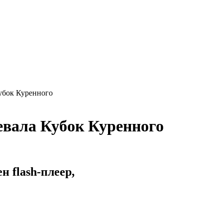
убок Куренного
евала Кубок Куренного
 flash-плеер,