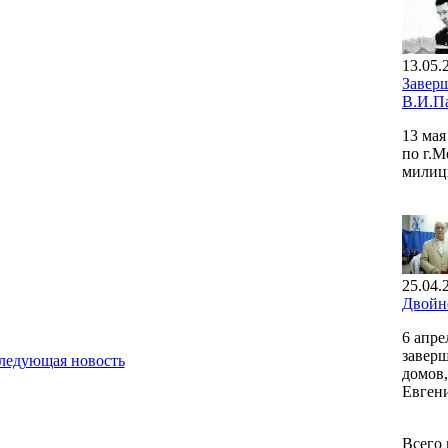
13.05.
Завер
В.И.П
13 ма
по г.М
милиц
25.04.
Двойн
6 апр
заверш
ледующая новость
домов,
Евгени
Всего 