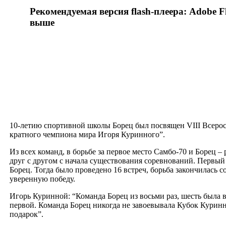
Рекомендуемая версия flash-плеера: Adobe Fl
выше
10-летию спортивной школы Борец был посвящен VIII Всеро
кратного чемпиона мира Игоря Куринного”.
Из всех команд, в борьбе за первое место Самбо-70 и Борец 
друг с другом с начала существования соревнований. Перв
Борец. Тогда было проведено 16 встреч, борьба закончилась с
уверенную победу.
Игорь Куринной: “Команда Борец из восьми раз, шесть была в
первой. Команда Борец никогда не завоевывала Кубок Куринно
подарок”.