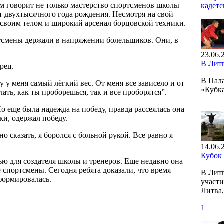
том говорит не только мастерство спортсменов школы
кадетс
т двухтысячного года рождения. Несмотря на свой
своим телом и широкий арсенал борцовской техники.
ртсмены держали в напряжении болельщиков. Они, в
23.06.
В Лит
рец.
В Пал
у меня самый лёгкий вес. От меня все зависело и от
«Кубк
ать, как ты проборешься, так и все проборятся”.
Но еще была надежда на победу, правда рассеялась она
ки, одержал победу.
 сказать, я боролся с больной рукой. Все равно я
14.06.
Кубок
ью для создателя школы и тренеров. Еще недавно она
 спортсмены. Сегодня ребята доказали, что время
В Лит
сформировалась.
участи
Литва,
1