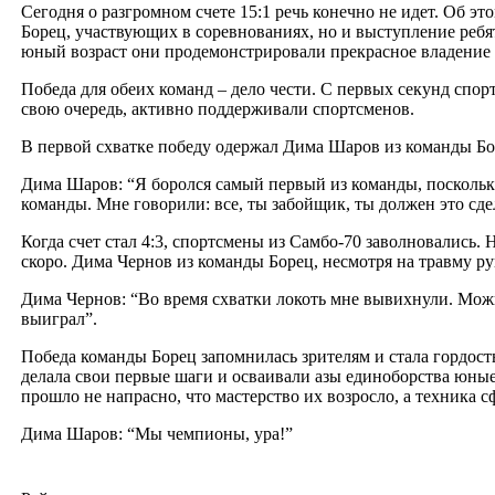
Сегодня о разгромном счете 15:1 речь конечно не идет. Об э
Борец, участвующих в соревнованиях, но и выступление ребя
юный возраст они продемонстрировали прекрасное владение 
Победа для обеих команд – дело чести. С первых секунд спо
свою очередь, активно поддерживали спортсменов.
В первой схватке победу одержал Дима Шаров из команды Бо
Дима Шаров: “Я боролся самый первый из команды, поскольку 
команды. Мне говорили: все, ты забойщик, ты должен это сдел
Когда счет стал 4:3, спортсмены из Самбо-70 заволновались. 
скоро. Дима Чернов из команды Борец, несмотря на травму ру
Дима Чернов: “Во время схватки локоть мне вывихнули. Можно
выиграл”.
Победа команды Борец запомнилась зрителям и стала гордост
делала свои первые шаги и осваивали азы единоборства юные
прошло не напрасно, что мастерство их возросло, а техника 
Дима Шаров: “Мы чемпионы, ура!”