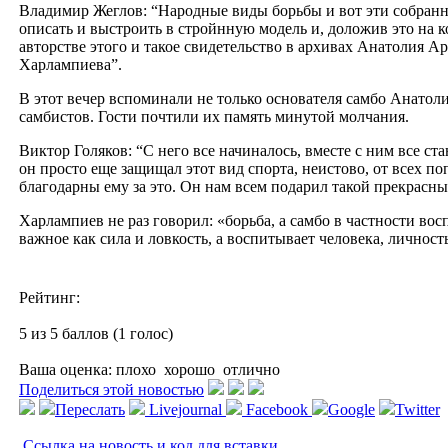
Владимир Жеглов: “Народные виды борьбы и вот эти собранн
описать и выстроить в стройнную модель и, доложив это на к
авторстве этого и такое свидетельство в архивах Анатолия Ар
Харлампиева”.
В этот вечер вспоминали не только основателя самбо Анатол
самбистов. Гости почтили их память минутой молчания.
Виктор Голяков: “C него все начиналось, вместе с ним все ста
он просто еще защищал этот вид спорта, неистово, от всех п
благодарны ему за это. Он нам всем подарил такой прекрасны
Харлампиев не раз говорил: «борьба, а самбо в частности вос
важное как сила и ловкость, а воспитывает человека, личност
Рейтинг:
5 из 5 баллов (1 голос)
Ваша оценка:
плохо
хорошо
отлично
Поделиться этой новостью
Переслать
Livejournal
Facebook
Google
Twitter
Ссылка на новость и код для вставки