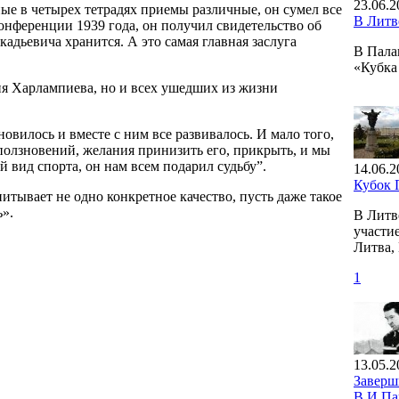
23.06.2
ые в четырех тетрадях приемы различные, он сумел все
В Литв
онференции 1939 года, он получил свидетельство об
кадьевича хранится. А это самая главная заслуга
В Пала
«Кубка
ия Харлампиева, но и всех ушедших из жизни
новилось и вместе с ним все развивалось. И мало того,
оползновений, желания принизить его, прикрыть, и мы
й вид спорта, он нам всем подарил судьбу”.
14.06.2
Кубок 
питывает не одно конкретное качество, пусть даже такое
ь».
В Литв
участие
Литва,
1
13.05.2
Заверш
В.И.Па