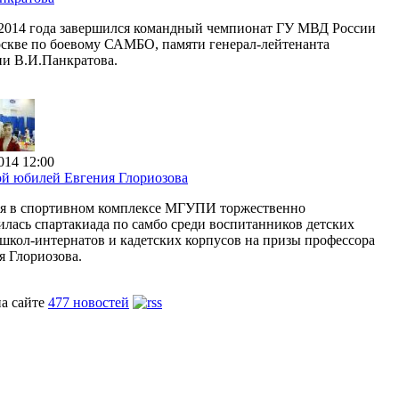
 2014 года завершился командный чемпионат ГУ МВД России
оскве по боевому САМБО, памяти генерал-лейтенанта
и В.И.Панкратова.
014 12:00
й юбилей Евгения Глориозова
ля в спортивном комплексе МГУПИ торжественно
илась спартакиада по самбо среди воспитанников детских
 школ-интернатов и кадетских корпусов на призы профессора
я Глориозова.
на сайте
477 новостей