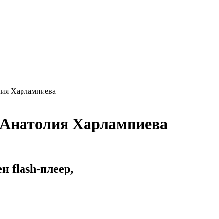
лия Харлампиева
 Анатолия Харлампиева
 flash-плеер,