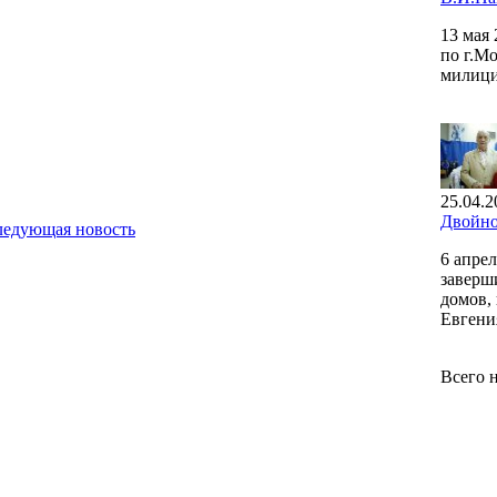
13 мая
по г.М
милици
25.04.2
Двойно
ледующая новость
6 апре
заверш
домов,
Евгени
Всего 