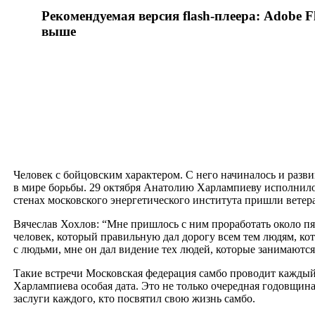
Рекомендуемая версия flash-плеера: Adobe Fl
выше
Человек с бойцовским характером. С него начиналось и разв
в мире борьбы. 29 октября Анатолию Харлампиеву исполнилос
стенах московского энергетического института пришли ветер
Вячеслав Хохлов: “Мне пришлось с ним проработать около пя
человек, который правильную дал дорогу всем тем людям, ко
с людьми, мне он дал видение тех людей, которые занимаются
Такие встречи Московская федерация самбо проводит каждый 
Харлампиева особая дата. Это не только очередная годовщина
заслуги каждого, кто посвятил свою жизнь самбо.