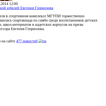
.2014 12:00
ной юбилей Евгения Глориозова
реля в спортивном комплексе МГУПИ торжественно
ршилась спартакиада по самбо среди воспитанников детских
в, школ-интернатов и кадетских корпусов на призы
ессора Евгения Глориозова.
о на сайте
477 новостей