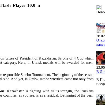
Flash Player 10.0 и
Ново
28.02
Откр
каде
 on prizes of President of Kazakhstan. Its one of 4 Cup which
ht category. Here, in Uralsk medals will be awarded for men,
23.06
В Ли
um responsible Sambo Tournament. The beginning of the season
ncial side. And yet, in Uralsk sambo wrestlers came not only from
В Па
поед
tion:
Kazakhstan is fighting with all its strength, the Russians
r countries, as you see, is as a residual. Beginning of the year,