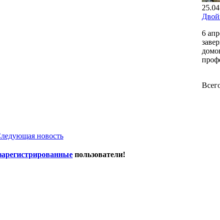
25.04
Двой
6 ап
заве
домо
проф
Всег
ледующая новость
зарегистрированные
пользователи!