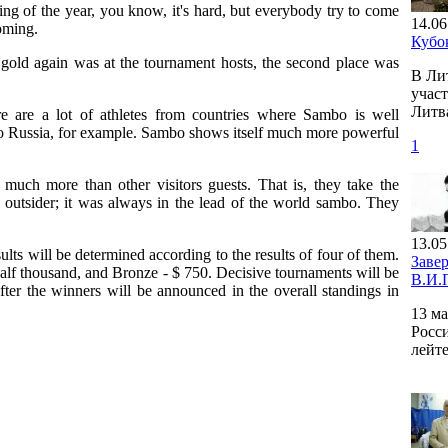
ng of the year, you know, it's hard, but everybody try to come
14.06
coming.
Кубо
 gold again was at the tournament hosts, the second place was
В Ли
участ
Литв
e are a lot of athletes from countries where Sambo is well
 to Russia, for example. Sambo shows itself much more powerful
1
 much more than other visitors guests. That is, they take the
outsider; it was always in the lead of the world sambo. They
13.05
ults will be determined according to the results of four of them.
Заве
a half thousand, and Bronze - $ 750. Decisive tournaments will be
В.И.
ter the winners will be announced in the overall standings in
13 м
Росс
лейт