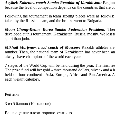
Asylbek Kakenov, coach Sambo Republic of Kazakhstan:
Beginni
because the level of competition depends on the countries that are 
Following the tournament in team scoring places were as follows:
taken by the Russian team, and the bronze went to Bulgaria.
Moon Chong-Keum, Korea Sambo Federation President:
Ther
developed at this tournament. Kazakhstan, Russia, mostly. We lost
sport than judo.
Mikhail Martynov, head coach of Moscow:
Kazakh athletes are
number. Then, the national team of Kazakhstan has never been an 
always have champions of the world each year.
7 stages of the World Cup will be held during the year. The final res
The prize fund will be: gold - three thousand dollars, silver - and 
held on four continents: Asia, Europe, Africa and Pan-America. Af
each weight category.
Рейтинг:
3 из 5 баллов (10 голосов)
Ваша оценка:
плохо
хорошо
отлично