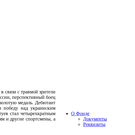
в связи с травмой зрители
оссии, перспективный боец
золотую медаль. Дебютант
л победу над украинским
туев стал четырехкратным
О Фонде
м и другие спортсмены, а
Документы
Реквизиты