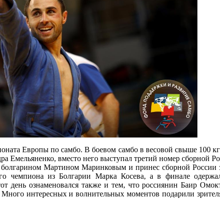
ната Европы по самбо. В боевом самбо в весовой свыше 100 кг 
ра Емельяненко, вместо него выступал третий номер сборной Р
 болгарином Мартином Маринковым и принес сборной России 
ого чемпиона из Болгарии Марка Косева, а в финале одержа
от день ознаменовался также и тем, что россиянин Баир Омок
 Много интересных и волнительных моментов подарили зрителя