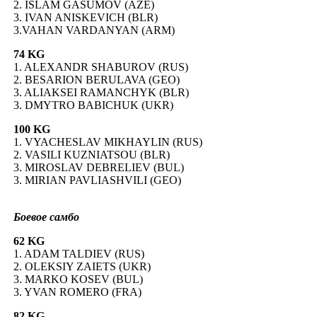
2. ISLAM GASUMOV (AZE)
3. IVAN ANISKEVICH (BLR)
3.VAHAN VARDANYAN (ARM)
74 KG
1. ALEXANDR SHABUROV (RUS)
2. BESARION BERULAVA (GEO)
3. ALIAKSEI RAMANCHYK (BLR)
3. DMYTRO BABICHUK (UKR)
100 KG
1. VYACHESLAV MIKHAYLIN (RUS)
2. VASILI KUZNIATSOU (BLR)
3. MIROSLAV DEBRELIEV (BUL)
3. MIRIAN PAVLIASHVILI (GEO)
Боевое самбо
62 KG
1. ADAM TALDIEV (RUS)
2. OLEKSIY ZAIETS (UKR)
3. MARKO KOSEV (BUL)
3. YVAN ROMERO (FRA)
82 KG