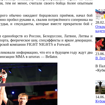
я, тем не менее, считали своего бойца более опытным
орого обычно ожидают борцовских приёмов, начал бой
нно пробил руками и, свалив потрясённого соперника на
28.02
 судья, и секунданты, которые вместе прекратили бой с
Откры
кадет
 единоборств из России, Белоруссии, Латвии, Литвы и
порта, феерическое шоу, спецэффекты и яркие декорации.
ерской компании FIGHT NIGHTS и Forward.
ликовали информацию, что его в будущем году ждут два
23.06
анизации ММА в штатах — Bellator.
В Ли
В Пал
«Куб
14.06
Кубо