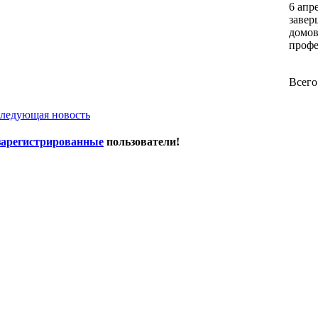
6 апр
завер
домов
профе
Всего
ледующая новость
зарегистрированные
пользователи!