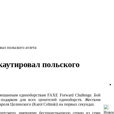
ал польского атлета
аутировал польского
смешанным единоборствам FAXE Forward Challenge. Бой
подарком для всех ценителей единоборств. Жестким
роля Целинского (Karol Celinski) на первых секундах.
Ново
ортсмену, имевшему беспроигрышную серию из семи