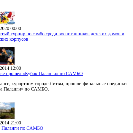
.2020 00:00
тый турнир по самбо среди воспитанников детских домов и
ских корпусов
.2014 12:00
тве прошел «Кубок Паланги» по САМБО
анге, курортном городе Литвы, прошли финальные поединки
ка Паланги» по САМБО.
.2014 21:00
к Паланги по САМБО