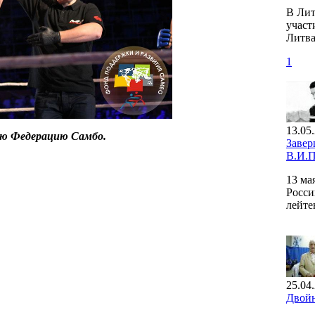
В Лит
участ
Литва
1
13.05
ую Федерацию Самбо.
Завер
В.И.П
13 ма
Росси
лейте
25.04
Двойн