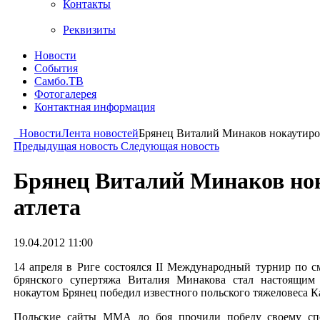
Контакты
Реквизиты
Новости
События
Самбо.ТВ
Фотогалерея
Контактная информация
Новости
Лента новостей
Брянец Виталий Минаков нокаутиров
Предыдущая новость
Следующая новость
Брянец Виталий Минаков нок
атлета
19.04.2012 11:00
14 апреля в Риге состоялся II Международный турнир по 
брянского супертяжа Виталия Минакова стал настоящим 
нокаутом Брянец победил известного польского тяжеловеса Ка
Польские сайты ММА до боя прочили победу своему сп