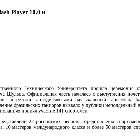
ash Player 10.0 и
ственного Технического Университета прошла церемония 
ча Шульца. Официальная часть началась с выступления поче
тели встретили аплодисментами музыкальный ансамбль б
ление бразильских танцоров вызвало у публики неподдельный в
нованиях принял участие 141 спортсмен.
едставлено 22 российских региона, представлены спортсмен
, 10 мастеров международного класса и более 50 мастеров сп