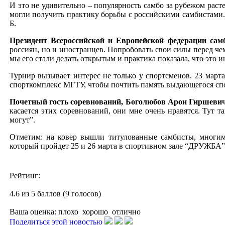
И это не удивительно – популярность самбо за рубежом раст
могли получить практику борьбы с российскими самбистами.
Б.
Президент Всероссийской и Европейской федерации самб
россиян, но и иностранцев. Попробовать свои силы перед че
мы его стали делать открытым и практика показала, что это и
Турнир вызывает интерес не только у спортсменов. 23 март
спорткомплекс МГТУ, чтобы почтить память выдающегося сп
Почетный гость соревнований, Боголюбов Арон Гиршеви
касается этих соревнований, они мне очень нравятся. Тут та
могут”.
Отметим: на ковер вышли титулованные самбисты, многим
который пройдет 25 и 26 марта в спортивном зале “ДРУЖБА”
Рейтинг:
4.6 из 5 баллов (9 голосов)
Ваша оценка:
плохо
хорошо
отлично
Поделиться этой новостью