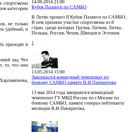
14.06.2014 21:00
ые спортсмены
Кубок Паланги по САМБО
ров категории
В Литве прошел II Кубок Паланги по САМБО.
В нем приняли участие спортсмены из 8
в, не только
стран, среди которых Грузия, Латвия, Литва,
нь удобный, и
Польша, Россия, Чехия, Швеция и Эстония.
1
бо приходят в
оший лад. Что
, то, что они
13.05.2014 15:00
Завершился командный чемпионат по
Харлампиева,
боевому САМБО памяти В.И.Панкратова
13 мая 2014 года завершился командный
чемпионат ГУ МВД России по г.Москве по
боевому САМБО, памяти генерал-лейтенанта
милиции В.И.Панкратова.