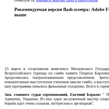
пожалуйста,
обновите версию своего flash-плеера
.
Рекомендуемая версия flash-плеера: Adobe Fl
выше
23 марта в спортивном комплексе Московского Государ
Всероссийского турнира по самбо памяти Генриха Карлови
продолжилась театрализованным представлением. Зри
показательные выступления учеников школы самбо, а выступ
шоу-программы начались финальные поединки. Всего в сорев
Зам. главного судьи соревнований, Евгений Борков:
“ Пр
Армении, Украины. Из них один заслуженный мастер спорта
борьба идет очень сильная, интересная и зрелищная”.