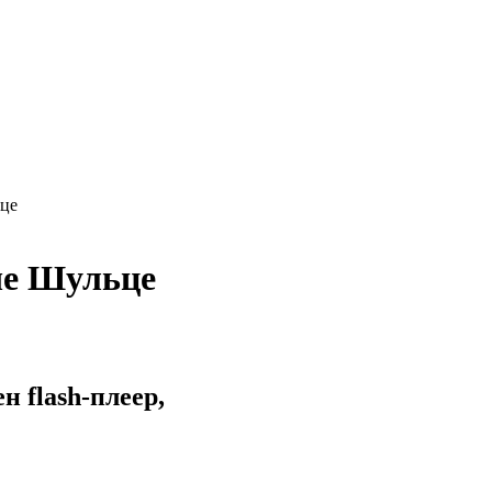
ьце
че Шульце
 flash-плеер,