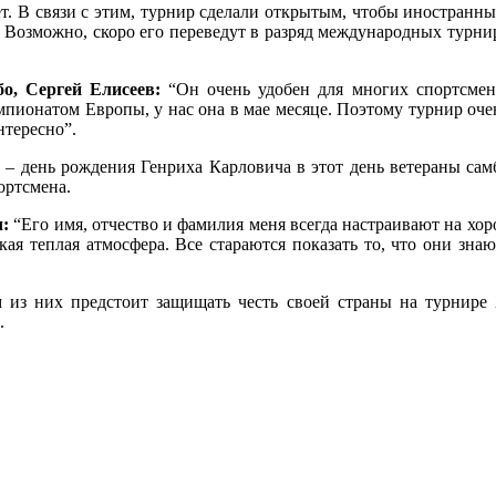
ет. В связи с этим, турнир сделали открытым, чтобы иностранн
 Возможно, скоро его переведут в разряд международных турни
о, Сергей Елисеев:
“Он очень удобен для многих спортсмено
мпионатом Европы, у нас она в мае месяце. Поэтому турнир оче
нтересно”.
а – день рождения Генриха Карловича в этот день ветераны сам
ортсмена.
ч:
“Его имя, отчество и фамилия меня всегда настраивают на хор
кая теплая атмосфера. Все стараются показать то, что они знают
 из них предстоит защищать честь своей страны на турнире 
.