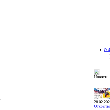
О 
Новости
е
28.02.202
Открытый