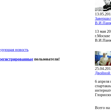
13.05.201
Завершил
В.И.Панк
13 мая 2
г.Москве
В.И.Панк
едующая новость
регистрированные
пользователи!
25.04.201
Двойной 
6 апреля
спартаки
интернат
Глориозо
Всего на