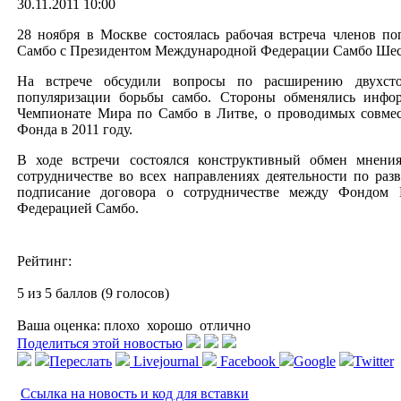
30.11.2011 10:00
28 ноября в Москве состоялась рабочая встреча членов п
Самбо с Президентом Международной Федерации Самбо Шес
На встрече обсудили вопросы по расширению двухсто
популяризации борьбы самбо. Стороны обменялись инфор
Чемпионате Мира по Самбо в Литве, о проводимых совме
Фонда в 2011 году.
В ходе встречи состоялся конструктивный обмен мнения
сотрудничестве во всех направлениях деятельности по ра
подписание договора о сотрудничестве между Фондом
Федерацией Самбо.
Рейтинг:
5 из 5 баллов (9 голосов)
Ваша оценка:
плохо
хорошо
отлично
Поделиться этой новостью
Переслать
Livejournal
Facebook
Google
Twitter
Ссылка на новость и код для вставки