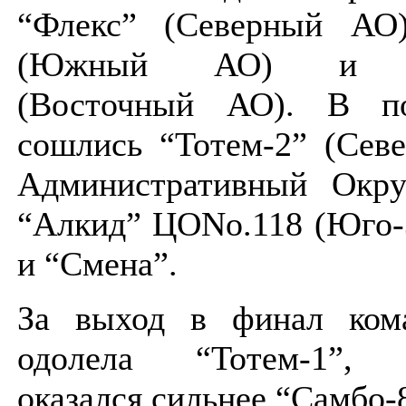
“Флекс” (Северный АО)
(Южный АО)
и “
(Восточный АО). В по
сошлись “Тотем-2”
(Сев
Административный Округ
“Алкид” ЦОNo.118
(Юго-
и “Смена”.
За выход в финал ком
одолела “Тотем-1”,
оказался
сильнее “Самбо-