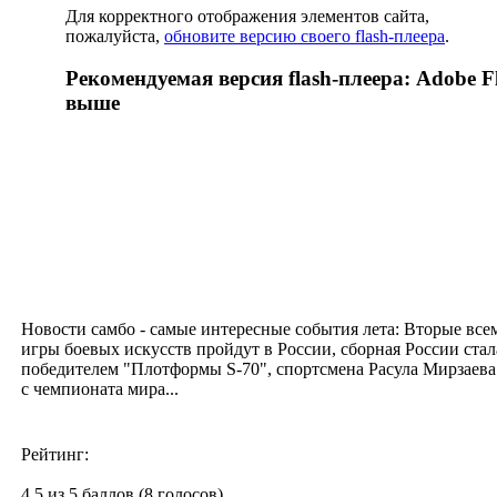
Для корректного отображения элементов сайта,
пожалуйста,
обновите версию своего flash-плеера
.
Рекомендуемая версия flash-плеера: Adobe Fl
выше
Новости самбо - самые интересные события лета: Вторые вс
игры боевых искусств пройдут в России, сборная России стал
победителем "Плотформы S-70", спортсмена Расула Мирзаева
с чемпионата мира...
Рейтинг:
4.5 из 5 баллов (8 голосов)