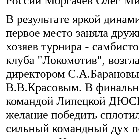
России Моргачев Олег Ми
В результате яркой динам
первое место заняла друж
хозяев турнира - самбисто
клуба "Локомотив", возгл
директором С.А.Барановы
В.В.Красовым. В финально
командой Липецкой ДЮ
желание победить сплотил
сильный командный дух п