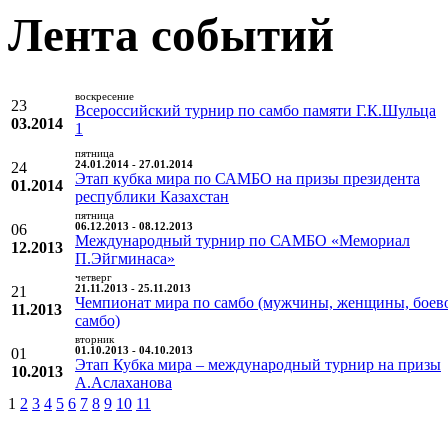
Лента событий
воскресение
23
Всероссийский турнир по самбо памяти Г.К.Шульца
03.2014
1
пятница
24
24.01.2014 - 27.01.2014
Этап кубка мира по САМБО на призы президента
01.2014
республики Казахстан
пятница
06
06.12.2013 - 08.12.2013
Международный турнир по САМБО «Мемориал
12.2013
П.Эйгминаса»
четверг
21
21.11.2013 - 25.11.2013
Чемпионат мира по самбо (мужчины, женщины, боев
11.2013
самбо)
вторник
01
01.10.2013 - 04.10.2013
Этап Кубка мира – международный турнир на призы
10.2013
А.Аслаханова
1
2
3
4
5
6
7
8
9
10
11