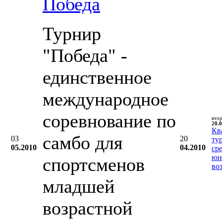
Победа
Турнир
"Победа" -
единственное
международное
соревнование по
вто
20.0
Кв
самбо для
03
20
ту
05.2010
04.2010
ср
юн
спортсменов
во
младшей
возрастной