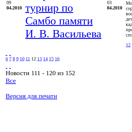
09
03
Мо
турнир по
04.2010
04.2010
со
во
Самбо памяти
де
ка
пр
И. В. Васильева
сп
12
6
7
8
9
10
11
12
13
14
15
16
Новости 111 - 120 из 152
Все
Версия для печати