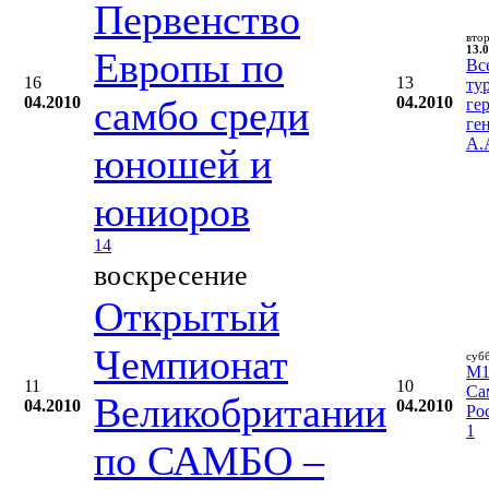
Первенство
вто
13.0
Европы по
Вс
16
13
ту
04.2010
самбо среди
04.2010
ге
ге
А.
юношей и
юниоров
14
воскресение
Открытый
Чемпионат
суб
M1 
11
10
Са
Великобритании
04.2010
04.2010
Ро
1
по САМБО –