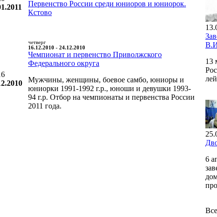
Первенство России среди юниоров и юниорок.
01.2011
Кстово
13.
За
четверг
В.И
16.12.2010 - 24.12.2010
Чемпионат и первенство Приволжского
13 
Федерального округа
Рос
16
лей
Мужчины, женщины, боевое самбо, юниоры и
12.2010
юниорки 1991-1992 г.р., юноши и девушки 1993-
94 г.р. Отбор на чемпионаты и первенства России
2011 года.
25.
Дво
6 а
зав
дом
про
Все