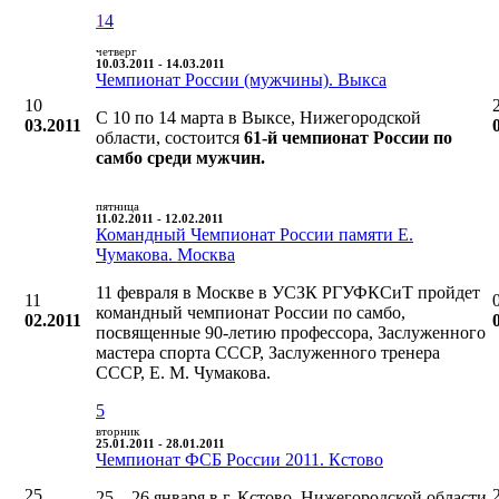
1
4
четверг
10.03.2011 - 14.03.2011
Чемпионат России (мужчины). Выкса
10
С 10 по 14 марта в Выксе, Нижегородской
03.2011
области, состоится
61-й чемпионат России по
самбо среди мужчин.
пятница
11.02.2011 - 12.02.2011
Командный Чемпионат России памяти Е.
Чумакова. Москва
11 февраля в Москве в УСЗК РГУФКСиТ пройдет
11
командный чемпионат России по самбо,
02.2011
посвященные 90-летию профессора, Заслуженного
мастера спорта СССР, Заслуженного тренера
СССР, Е. М. Чумакова.
5
вторник
25.01.2011 - 28.01.2011
Чемпионат ФСБ России 2011. Кстово
25
25—26 января в г. Кстово, Нижегородской области