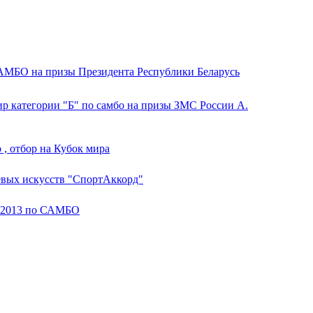
АМБО на призы Президента Республики Беларусь
 категории "Б" по самбо на призы ЗМС России А.
 , отбор на Кубок мира
евых искусств "СпортАккорд"
 2013 по САМБО