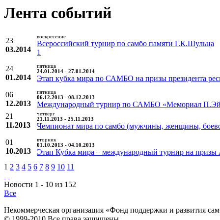
Лента событий
воскресение
23
Всероссийский турнир по самбо памяти Г.К.Шульца
03.2014
1
пятница
24
24.01.2014 - 27.01.2014
01.2014
Этап кубка мира по САМБО на призы президента рес
пятница
06
06.12.2013 - 08.12.2013
12.2013
Международный турнир по САМБО «Мемориал П.Эй
четверг
21
21.11.2013 - 25.11.2013
11.2013
Чемпионат мира по самбо (мужчины, женщины, боево
вторник
01
01.10.2013 - 04.10.2013
10.2013
Этап Кубка мира – международный турнир на призы
1
2
3
4
5
6
7
8
9
10
11
Новости 1 - 10 из 152
Все
Некоммерческая организация «Фонд поддержки и развития сам
© 1999-2010 Все права защищены.