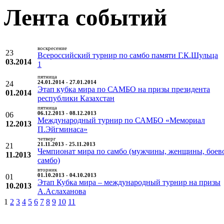
Лента событий
воскресение
23
Всероссийский турнир по самбо памяти Г.К.Шульца
03.2014
1
пятница
24
24.01.2014 - 27.01.2014
Этап кубка мира по САМБО на призы президента
01.2014
республики Казахстан
пятница
06
06.12.2013 - 08.12.2013
Международный турнир по САМБО «Мемориал
12.2013
П.Эйгминаса»
четверг
21
21.11.2013 - 25.11.2013
Чемпионат мира по самбо (мужчины, женщины, боев
11.2013
самбо)
вторник
01
01.10.2013 - 04.10.2013
Этап Кубка мира – международный турнир на призы
10.2013
А.Аслаханова
1
2
3
4
5
6
7
8
9
10
11