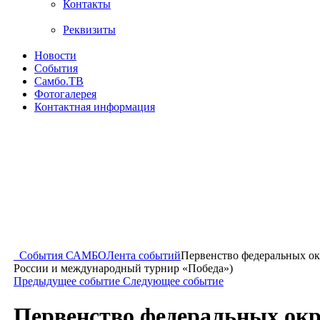
Контакты
Реквизиты
Новости
События
Самбо.ТВ
Фотогалерея
Контактная информация
События САМБО
Лента событий
Первенство федеральных ок
России и международный турнир «Победа»)
Предыдущее событие
Следующее событие
Первенство федеральных окр