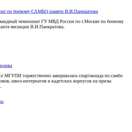
нат по боевому САМБО памяти В.И.Панкратова
командный чемпионат ГУ МВД России по г.Москве по боевому
анта милиции В.И.Панкратова.
иозова
ксе МГУПИ торжественно завершилась спартакиада по самбо
омов, школ-интернатов и кадетских корпусов на призы
.