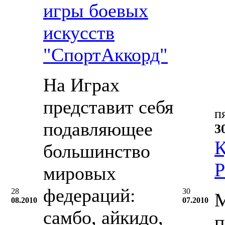
игры боевых
искусств
"СпортАккорд"
На Играх
представит себя
п
подавляющее
3
К
большинство
Р
мировых
федераций:
28
30
М
08.2010
07.2010
самбо, айкидо,
п