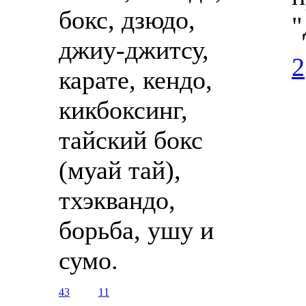
бокс, дзюдо,
"
джиу-джитсу,
2
карате, кендо,
кикбоксинг,
тайский бокс
(муай тай),
тхэквандо,
борьба, ушу и
сумо.
43
11