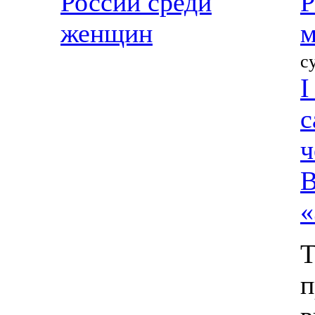
России среди
Р
женщин
м
с
I
с
ч
В
«
Т
п