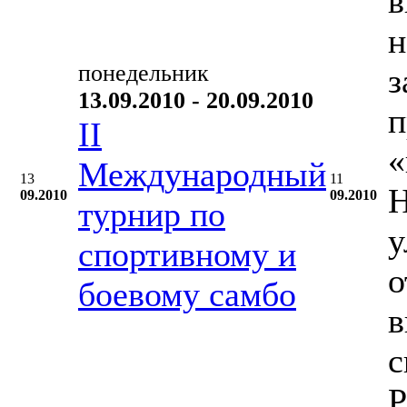
в
н
понедельник
з
13.09.2010 - 20.09.2010
п
II
«
Международный
13
11
Н
09.2010
09.2010
турнир по
у
спортивному и
о
боевому самбо
в
с
Р