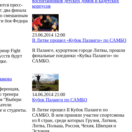
воспитанников детских домов и кадетских
ится пресс-
корпусов
: два финала
по смешанным
оги боя Федора
23.06.2014 12:00
В Литве прошел «Кубок Паланги» по САМБО
В Паланге, курортном городе Литвы, прошли
рнир Fight
финальные поединки «Кубка Паланги» по
сств будут
САМБО.
дке.
макова
ференция,
о тренера
14.06.2014 21:00
ом “Выбери
Кубок Паланги по САМБО
ватели
В Литве прошел II Кубок Паланги по
 и студенты.
САМБО. В нем приняли участие спортсмены
из 8 стран, среди которых Грузия, Латвия,
Литва, Польша, Россия, Чехия, Швеция и
Эстония.