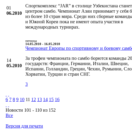
Спорткомплекс “JAR” в столице Узбекистана станет
01
центром самбо. Чемпионат Азии принимает у себя 
06.2010
из более 10 стран мира. Среди них сборные коман
и Южной Кореи пока не имеют опыта участия в
международных турнирах.
пятница
14.05.2010 - 16.05.2010
Чемпионат Европы по спортивному и боевому самб
За трофеи чемпионата по самбо борются команды 2
14
государств: Франции, Германии, Италии, Швеции,
05.2010
Испании, Голландии, Греции, Чехии, Румынии, Сло
Хорватии, Турции и стран СНГ.
3
6
7
8
9
10
11
12
13
14
15
16
Новости 101 - 110 из 152
Все
Версия для печати