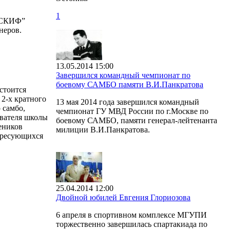
1
 “СКИФ”
неров.
13.05.2014 15:00
Завершился командный чемпионат по
боевому САМБО памяти В.И.Панкратова
стоится
2-х кратного
13 мая 2014 года завершился командный
 самбо,
чемпионат ГУ МВД России по г.Москве по
вателя школы
боевому САМБО, памяти генерал-лейтенанта
еников
милиции В.И.Панкратова.
тересующихся
25.04.2014 12:00
Двойной юбилей Евгения Глориозова
6 апреля в спортивном комплексе МГУПИ
торжественно завершилась спартакиада по