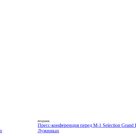
вторник
Пресс-конференция перед M-1 Selection Grand P
о
Лужниках