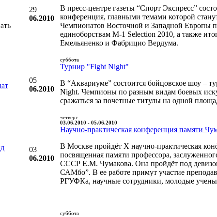
В пресс-центре газеты “Спорт Экспресс” состо
29
конференция, главными темами которой станут
06.2010
ать
Чемпионатов Восточной и Западной Европы 
единоборствам M-1 Selection 2010, а также ит
Емельяненко и Фабрицио Вердума.
суббота
Турнир "Fight Night"
05
В “Аквариуме” состоится бойцовское шоу – ту
нат
06.2010
Night. Чемпионы по разным видам боевых иску
сражаться за почетные титулы на одной площа
четверг
03.06.2010 - 05.06.2010
Научно-практическая конференция памяти Чу
В Москве пройдёт X научно-практическая кон
нд
03
посвященная памяти профессора, заслуженног
06.2010
СССР Е.М. Чумакова. Она пройдёт под девиз
САМбо”. В ее работе примут участие препода
РГУФКа, научные сотрудники, молодые ученые
суббота