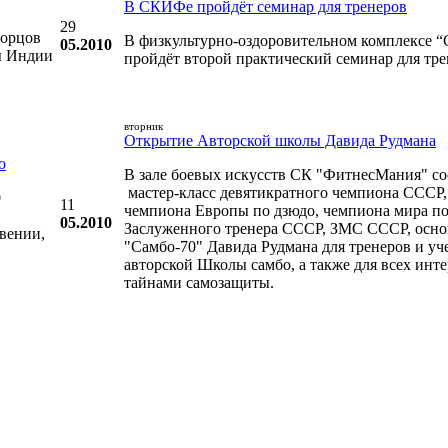
В СКИФе пройдёт семинар для тренеров
29
борцов
В физкультурно-оздоровительном комплексе
05.2010
ды Индии
пройдёт второй практический семинар для тре
вторник
Открытие Авторской школы Давида Рудмана
о
В зале боевых искусств СК "ФитнесМания" со
мастер-класс девятикратного чемпиона СССР, 
0
11
чемпиона Европы по дзюдо, чемпиона мира по
05.2010
Заслуженного тренера СССР, ЗМС СССР, осно
вении,
"Самбо-70" Давида Рудмана для тренеров и уч
авторской Школы самбо, а также для всех ин
тайнами самозащиты.