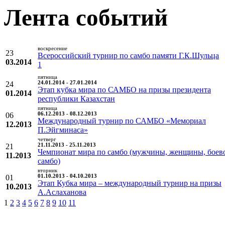
Лента событий
воскресение
23
Всероссийский турнир по самбо памяти Г.К.Шульца
03.2014
1
пятница
24
24.01.2014 - 27.01.2014
Этап кубка мира по САМБО на призы президента
01.2014
республики Казахстан
пятница
06
06.12.2013 - 08.12.2013
Международный турнир по САМБО «Мемориал
12.2013
П.Эйгминаса»
четверг
21
21.11.2013 - 25.11.2013
Чемпионат мира по самбо (мужчины, женщины, боев
11.2013
самбо)
вторник
01
01.10.2013 - 04.10.2013
Этап Кубка мира – международный турнир на призы
10.2013
А.Аслаханова
1
2
3
4
5
6
7
8
9
10
11