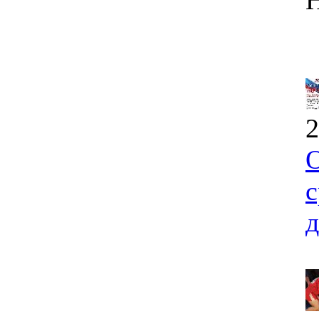
2
О
с
д