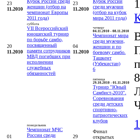
1
Кубок России среди
Кубок России
23
23
женщин (отбор на
среди мужчин
11.2010
11.2010
чемпионат Европы
(отбор на кубок
2011 года)
мира 2011 года)
суббота
VII Всероссийский
четверг
04.11.2010 - 08.11.2010
В
юношеский турнир
Чемпионат мира
по борьбе самбо,
среди мужчин,
посвященный
20
04
женщин и по
памяти сотрудников
11.2010
11.2010
боевому самбо.
МВД погибших при
Ташкент
п
исполнении
(Узбекистан)
служебных
6
обязанностей
8
пятница
29.10.2010 - 01.11.2010
Турнир "Юный
Л
Самбист-2010".
Соревнования
Ч
среди детских
спортивно-
патриотических
1
клубов
понедельник
Чемпионат МЧС
Финал
России среди
01
29
открытых