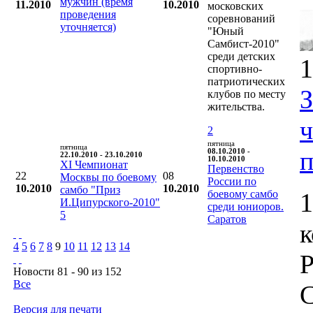
мужчин (время
11.2010
10.2010
московских
проведения
соревнований
уточняется)
"Юный
Самбист-2010"
среди детских
1
спортивно-
патриотических
клубов по месту
жительства.
2
пятница
пятница
п
08.10.2010 -
22.10.2010 - 23.10.2010
10.10.2010
XI Чемпионат
Первенство
22
08
Москвы по боевому
России по
10.2010
10.2010
самбо "Приз
боевому самбо
1
И.Ципурского-2010"
среди юниоров.
5
Саратов
4
5
6
7
8
9
10
11
12
13
14
Р
Новости 81 - 90 из 152
Все
С
Версия для печати