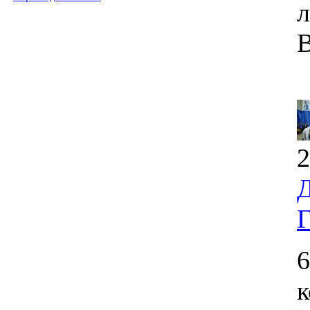
л
В
2
Д
Г
6