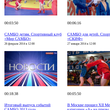
00:03:50
00:06:16
САМБО детям. Спортивный клуб
САМБО для детей. Спор
«Мир САМБО»
«СКИФ»
26 февраля 2014 в 12:00
27 января 2014 в 12:00
00:18:38
00:05:50
Итоговый выпуск событий
В Москве прошел XII М
САМБО 2013 года
категории «А» на призы