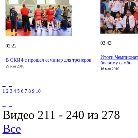
03:43
02:22
Итоги Чемпионат
В СКИФе прошел семинар для тренеров
боевому самбо
29 мая 2010
16 мая 2010
1
2
3
4
5
6
7
8
9
10
Видео 211 - 240 из 278
Все