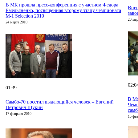
В МК прошла пресс-конференция с участием Федора
Впер
Емельяненко, посвященная второму этапу чемпионата
заво
M-1 Selection 2010
20 мар
24 марта 2010
02:0
01:39
В Мо
Cамбо-70 посетил выдающийся человек – Евгений
Чем
Петрович Щукин
самб
17 февраля 2010
15 фе