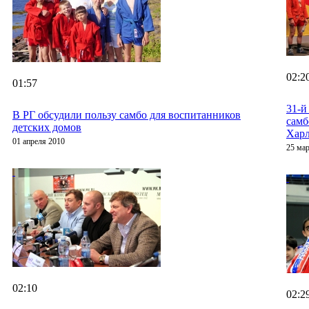
02:2
01:57
31-й
В РГ обсудили пользу самбо для воспитанников
самб
детских домов
Харл
01 апреля 2010
25 мар
02:10
02:2