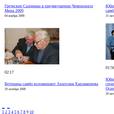
Греческие Салоники в предвкушении Чемпионата
Юби
Мира 2009
самб
04 ноября 2009
31 ок
01:5
02:17
Юбил
Ветераны самбо вспоминают Анатолия Харлампиева
спо
Оси
29 октября 2009
20 ок
1
2
3
4
5
6
7
8
9
10