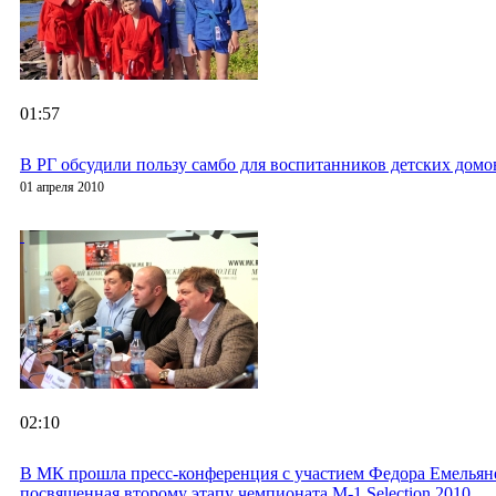
01:57
В РГ обсудили пользу самбо для воспитанников детских домо
01 апреля 2010
02:10
В МК прошла пресс-конференция с участием Федора Емельян
посвященная второму этапу чемпионата M-1 Selection 2010