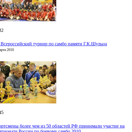
32
 Всероссийский турнир по самбо памяти Г.К.Шульца
арта 2010
45
ртсмены более чем из 50 областей РФ принимали участие на
пионате России по боевому самбо 2010