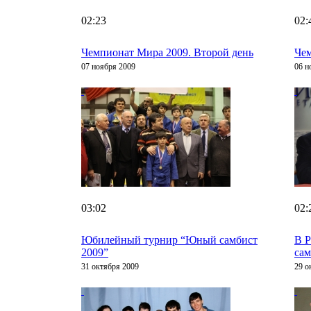
02:23
02:
Чемпионат Мира 2009. Второй день
Чем
07 ноября 2009
06 н
03:02
02:
Юбилейный турнир “Юный самбист
В Р
2009”
сам
31 октября 2009
29 о