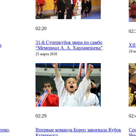
02:20
02:
31-й Суперкубок мира по самбо
в
XII
“Мемориал А. А. Харлампиева”
24 м
25 марта 2010
02:29
02:
енко,
Впервые команда Борец завоевала Кубок
Спо
Куренного
Чем