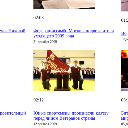
02:03
01:
ем – Николай
Федерация самбо Москвы подвела итоги
Во
уходящего 2009 года
19 д
21 декабря 2009
02:12
03:
оровительный
Юные спортсмены произнесли клятву
Бит
перед лицом Ветеранов страны
ми
12 декабря 2009
05 д