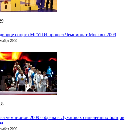
29
 дворце спорта МГУПИ прошел Чемпионат Москвы 2009
екабря 2009
18
ва чемпионов 2009 собрала в Лужниках сильнейших бойцов
ра
екабря 2009