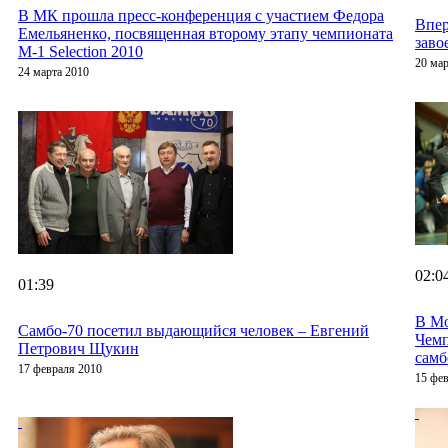
В МК прошла пресс-конференция с участием Федора
Впер
Емельяненко, посвященная второму этапу чемпионата
заво
M-1 Selection 2010
20 мар
24 марта 2010
02:0
01:39
В Мо
Cамбо-70 посетил выдающийся человек – Евгений
Чем
Петрович Щукин
самб
17 февраля 2010
15 фе