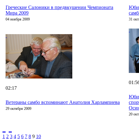
Греческие Салоники в предвкушении Чемпионата
Юби
Мира 2009
самб
04 ноября 2009
31 ок
01:5
02:17
Юбил
Ветераны самбо вспоминают Анатолия Харлампиева
спо
Оси
29 октября 2009
20 ок
1
2
3
4
5
6
7
8
9
10