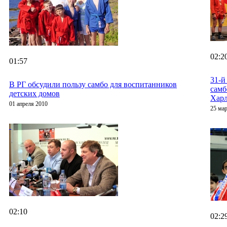
02:2
01:57
31-й
В РГ обсудили пользу самбо для воспитанников
самб
детских домов
Харл
01 апреля 2010
25 мар
02:10
02:2